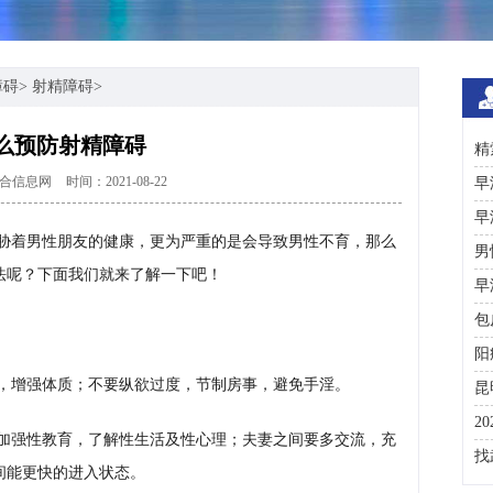
障碍
>
射精障碍
>
么预防射精障碍
精
合信息网
时间：2021-08-22
术
早
早
胁着男性朋友的健康，更为严重的是会导致男性不育，那么
男
法呢？下面我们就来了解一下吧！
早
包
阳
，增强体质；不要纵欲过度，节制房事，避免手淫。
昆
2
加强性教育，了解性生活及性心理；夫妻之间要多交流，充
咨
找
间能更快的进入状态。
彩