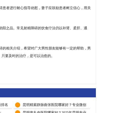
碍患者进行耐心指导劝慰，妻子应鼓励患者树立信心，用关
助阳之品。常见射精障碍的饮食疗法仍以补肾、柔肝、通
碍的相关介绍，希望对广大男性朋友能够有一定的帮助，男
，只要及时的治疗，是可以治愈的。
新排名
昆明精索静脉曲张医院哪家好？专业微创
诊疗与患者口碑推荐
十，
昆明睾丸炎医院哪家好？2025年昆明专业