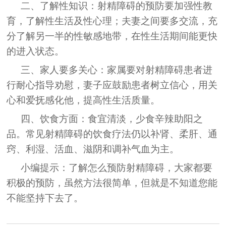
二、了解性知识：射精障碍的预防要加强性教
育，了解性生活及性心理；夫妻之间要多交流，充
分了解另一半的性敏感地带，在性生活期间能更快
的进入状态。
三、家人要多关心：家属要对射精障碍患者进
行耐心指导劝慰，妻子应鼓励患者树立信心，用关
心和爱抚感化他，提高性生活质量。
四、饮食方面：食宜清淡，少食辛辣助阳之
品。常见射精障碍的饮食疗法仍以补肾、柔肝、通
窍、利湿、活血、滋阴和调补气血为主。
小编提示：了解怎么预防射精障碍，大家都要
积极的预防，虽然方法很简单，但就是不知道您能
不能坚持下去了。