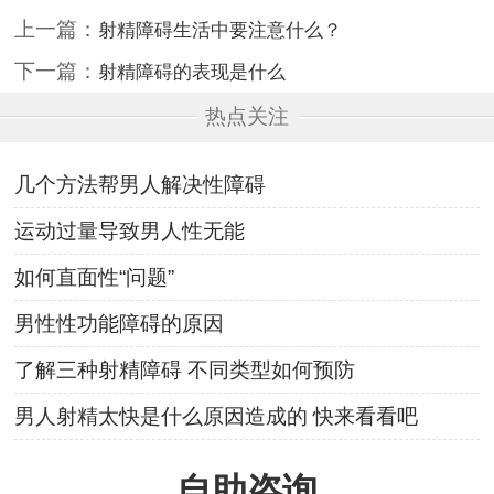
上一篇：
射精障碍生活中要注意什么？
下一篇：
射精障碍的表现是什么
热点关注
几个方法帮男人解决性障碍
运动过量导致男人性无能
如何直面性“问题”
男性性功能障碍的原因
了解三种射精障碍 不同类型如何预防
男人射精太快是什么原因造成的 快来看看吧
自助咨询