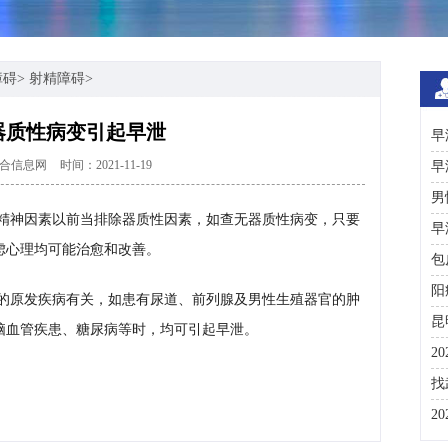
障碍
>
射精障碍
>
器质性病变引起早泄
早
合信息网
时间：2021-11-19
早
男
精神因素以前当排除器质性因素，如查无器质性病变，只要
早
虑心理均可能治愈和改善。
包
阳
的原发疾病有关，如患有尿道、前列腺及男性生殖器官的肿
昆
脑血管疾患、糖尿病等时，均可引起早泄。
2
咨
找
彩
2
分