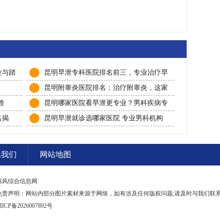
业与踏
昆明早泄专科医院排名前三，专业治疗早
泄，患者信赖之选！
昆明附睾炎医院排名：治疗附睾炎，这家
医院技术强、恢复快！
赖
昆明哪家医院看早泄更专业？男科疾病专
科特色
名揭
昆明早泄就诊选哪家医院 专业男科机构
汇总
系我们
网站地图
韩风综合信息网
免责声明：网站内部分图片素材来源于网络，如有涉及任何版权问题,请及时与我们联
ICP备2026007892号