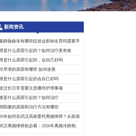
新闻资讯
索静脉曲张有哪些症状会影响生育吗需要手
治疗吗
泄是什么原因引起的？如何治疗更有效
泄是什么原因引起的，会自己好吗
性早泄的原因有哪些 如何改善
泄是什么原因引起的会自己好吗
皮过长日常需要注意哪些护理事项
痿是什么原因引起的？如何治疗
明阳痿的原因和治疗方法有哪些
026年如何在武汉高效委托离婚律师？从面谈
询到判决执行的完整避雷手册
武汉离婚律师前必看：2026年离婚冷静期、
礼返还及房产分割高频问题汇总