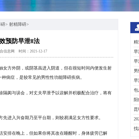
障碍
>
射精障碍
>
效预防早泄8法
精
合信息网
时间：2021-12-17
术
早
早
触女方外阴，或阴茎虽进入阴道，但在很短时间内便发生射
男
一种病症，是较常见的男性性功能障碍疾病。
早
包
除隔阂与误会，对丈夫早泄予以谅解并积极配合治疗，将有
阳
昆
方先进入兴奋期乃至平台期，则较易满足女方性要求。
2
咨
找
活安排在晚上，但如果你将其改在睡醒时，身体疲劳已解
彩