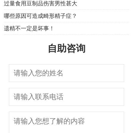
过量食用豆制品伤害男性甚大
哪些原因可造成畸形精子症？
遗精不一定是坏事！
自助咨询