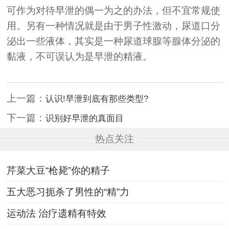
可作为对待早泄的偶一为之的办法，但不宜常规使
用。另有一种情况就是由于男子性激动，尿道口分
泌出一些液体，其实是一种尿道球腺等腺体分泌的
黏液，不可误认为是早泄的精液。
上一篇：
认识!早泄到底有那些类型?
下一篇：
识别好早泄的真面目
热点关注
芹菜大豆“枪毙”你的精子
五大恶习扼杀了男性的“精”力
运动法 治疗遗精有特效