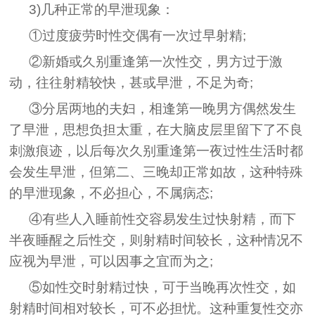
3)几种正常的早泄现象：
①过度疲劳时性交偶有一次过早射精;
②新婚或久别重逢第一次性交，男方过于激
动，往往射精较快，甚或早泄，不足为奇;
③分居两地的夫妇，相逢第一晚男方偶然发生
了早泄，思想负担太重，在大脑皮层里留下了不良
刺激痕迹，以后每次久别重逢第一夜过性生活时都
会发生早泄，但第二、三晚却正常如故，这种特殊
的早泄现象，不必担心，不属病态;
④有些人入睡前性交容易发生过快射精，而下
半夜睡醒之后性交，则射精时间较长，这种情况不
应视为早泄，可以因事之宜而为之;
⑤如性交时射精过快，可于当晚再次性交，如
射精时间相对较长，可不必担忧。这种重复性交亦