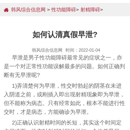
韩风综合信息网
>
性功能障碍
>
射精障碍
>
如何认清真假早泄?
韩风综合信息网
时间：2022-01-04
早泄是男子性功能障碍最常见的症状之一，亦
是一个对正常性功能误解最多的问题。如何正确判
断有无早泄呢?
1)弄清楚何为早泄，性交时勃起的阴茎在未进
入阴道之前，或刚插入即出现射精现象即为早泄，
但不能称为病态。只有经常如此，根本不能进行性
交时，才是病态，方能确诊为早泄。
2)正确认识射精时间的长短，其实这个时间定