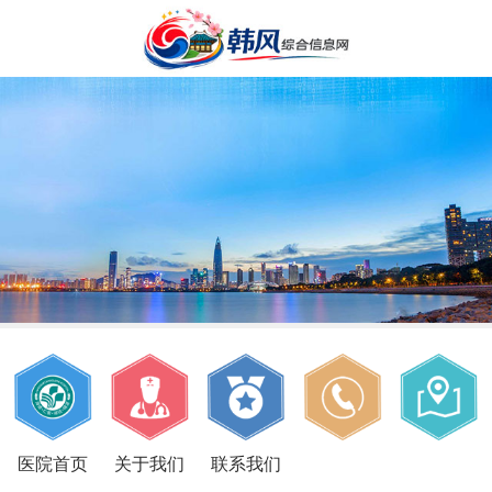
医院首页
关于我们
联系我们