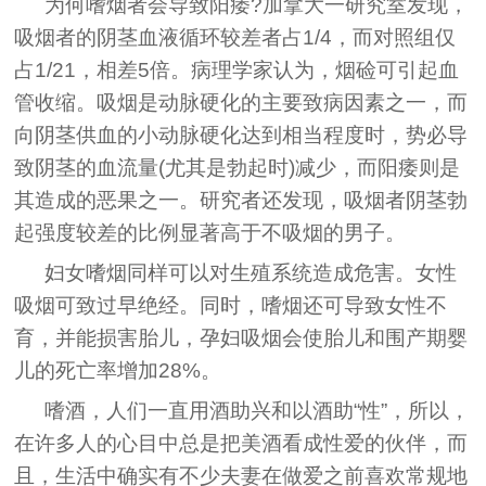
为何嗜烟者会导致阳痿?加拿大一研究室发现，
吸烟者的阴茎血液循环较差者占1/4，而对照组仅
占1/21，相差5倍。病理学家认为，烟硷可引起血
管收缩。吸烟是动脉硬化的主要致病因素之一，而
向阴茎供血的小动脉硬化达到相当程度时，势必导
致阴茎的血流量(尤其是勃起时)减少，而阳痿则是
其造成的恶果之一。研究者还发现，吸烟者阴茎勃
起强度较差的比例显著高于不吸烟的男子。
妇女嗜烟同样可以对生殖系统造成危害。女性
吸烟可致过早绝经。同时，嗜烟还可导致女性不
育，并能损害胎儿，孕妇吸烟会使胎儿和围产期婴
儿的死亡率增加28%。
嗜酒，人们一直用酒助兴和以酒助“性”，所以，
在许多人的心目中总是把美酒看成性爱的伙伴，而
且，生活中确实有不少夫妻在做爱之前喜欢常规地