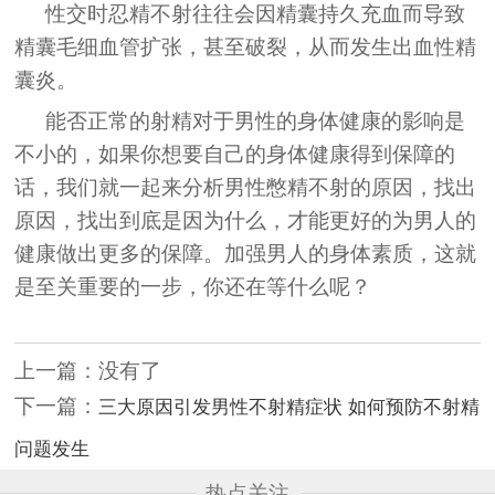
性交时忍精不射往往会因精囊持久充血而导致
精囊毛细血管扩张，甚至破裂，从而发生出血性精
囊炎。
能否正常的射精对于男性的身体健康的影响是
不小的，如果你想要自己的身体健康得到保障的
话，我们就一起来分析男性憋精不射的原因，找出
原因，找出到底是因为什么，才能更好的为男人的
健康做出更多的保障。加强男人的身体素质，这就
是至关重要的一步，你还在等什么呢？
上一篇：没有了
下一篇：
三大原因引发男性不射精症状 如何预防不射精
问题发生
热点关注