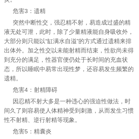
危害3：遗精
突然中断性交，强忍精不射，易造成过盛的精
液无处可泄，此时，除了少量精液能自身吸收外，
大部分则只能以“缸满水自溢”的方式通过遗精来排
出体外。加之性交以未能射精而结束，性欲尚未得
到充分的满足，性器官便仍处于长时间的充血状
态，所以睡眠中易常出现性梦，还容易发生频繁的
遗精。
危害4：射精障碍
因忍精不射大多是一种违心的强迫性做法，时
间久了则容易使人体精神受到刺激，从而发生习惯
性不射精、逆行射精等现象。
危害5：精囊炎