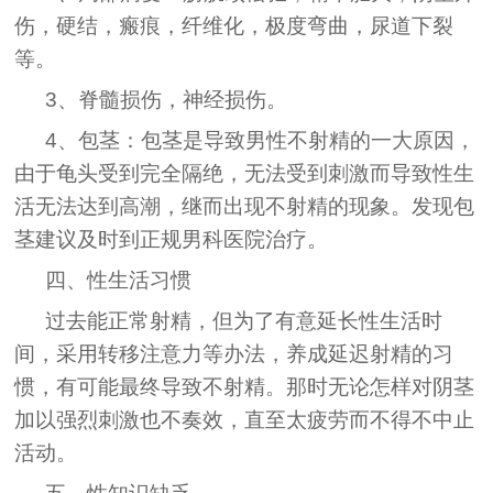
伤，硬结，瘢痕，纤维化，极度弯曲，尿道下裂
等。
3、脊髓损伤，神经损伤。
4、包茎：包茎是导致男性不射精的一大原因，
由于龟头受到完全隔绝，无法受到刺激而导致性生
活无法达到高潮，继而出现不射精的现象。发现包
茎建议及时到正规男科医院治疗。
四、性生活习惯
过去能正常射精，但为了有意延长性生活时
间，采用转移注意力等办法，养成延迟射精的习
惯，有可能最终导致不射精。那时无论怎样对阴茎
加以强烈刺激也不奏效，直至太疲劳而不得不中止
活动。