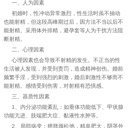
一、人为因素
初婚时，性冲动异常激烈，性生活时虽不抽动
也能射精，但这段高峰期过后，因方法不当以后不
能射精。采用体外排精，避孕套等人为干扰方法阻
断射精。
二、心理因素
心理因素也会导致不射精的发生。不正当的性
生活被人发现，并受到责罚，造成精神创伤。婚前
频繁手淫，受到强烈的刺激，婚后刺激性不够而不
能射精。感情受到伤害，对射精有恐惧感。
三、器质性因素
1、内分泌功能紊乱：如垂体功能低下、甲状腺
功能亢进、肢端肥大症、黏液性水肿等。
2、局部病变：膀胱颈松弛，精阜肥大，阴茎外