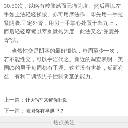
30.50次，以略有酸胀感而无痛为度。然后再以左
手如上法轻轻揉按。亦可用摩法作，即先用一手拉
紧阴囊.固定外肾，用另一手掌心处置于睾丸上，
而后轻轻摩擦以宰丸微热为度。此法又名“兜囊外
肾”法。
当然性交是阴茎的最好锻炼，每周至少一次，
若不能性交，可以手淫代之。新近的调查表明，美
国l/3的男子每周都有手淫。这并没有害处，反而有
益，有利于训练男子控制阴茎的能力。
上一篇：
让大“虾”来帮你壮阳
下一篇：
测测你有早泄吗？
热点关注