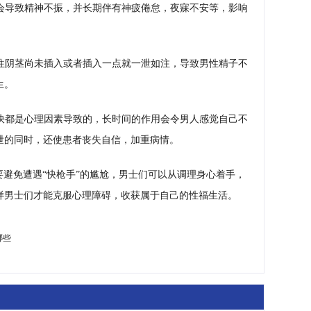
会导致精神不振，并长期伴有神疲倦怠，夜寐不安等，影响
往阴茎尚未插入或者插入一点就一泄如注，导致男性精子不
生。
快都是心理因素导致的，长时间的作用会令男人感觉自己不
泄的同时，还使患者丧失自信，加重病情。
想要避免遭遇“快枪手”的尴尬，男士们可以从调理身心着手，
样男士们才能克服心理障碍，收获属于自己的性福生活。
哪些