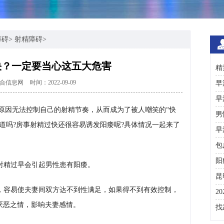
障碍
>
射精障碍
>
快？一定要当心这五大危害
精
合信息网
时间：2022-09-09
术
早
早
原因无法控制自己的射精节奏，从而成为了被人嘲笑的“快
男
道吗?房事射精过快还很容易诱发阳痿呢?具体情况一起来了
早
包
阳
射精过早会引起男性患有阳痿。
昆
，容易使夫妻间双方达不到性满足，如果得不到有效控制，
2
厌恶之情，影响夫妻感情。
咨
找
彩