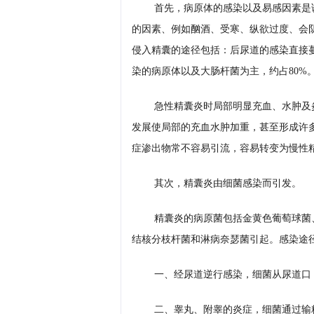
首先，病原体的感染以及易感因素是
的因素、例如酗酒、受寒、纵欲过度、会
侵入精囊的途径包括：后尿道的感染直接蔓
染的病原体以及大肠杆菌为主，约占80%
急性精囊炎时局部明显充血、水肿及
发展使局部的充血水肿加重，甚至形成许
症渗出物常不容易引流，容易转变为慢性
其次，精囊炎由细菌感染而引发。
精囊炎的病原菌包括金黄色葡萄球菌
结核分枝杆菌和淋病奈瑟菌引起。感染途
一、经尿道逆行感染，细菌从尿道口
二、睾丸、附睾的炎症，细菌通过输