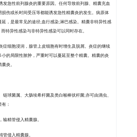
诱发急性前列腺炎的重要原因。任何导致前列腺、精囊充血
阴损伤或长时间受压等都能诱发急性精囊炎的发生。病原体
延，是最常见的途径;血行感染;淋巴感染。精囊非特异性感
。而特异性感染与非特异性感染可以同时存在。
炎症细胞浸润，腺管上皮细胞有时增生及脱屑。炎症的继续
多小的局限性脓肿，严重时可以蔓延至整个精囊。精囊的炎
精囊炎。
、链球菌属、大肠埃希杆菌及类白喉棒状杆菌;亦可由滴虫、
径有：
，输精管侵入精囊腺。
精管侵入精囊腺。