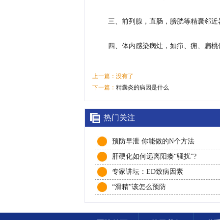
三、前列腺，直肠，膀胱等精囊邻近
四、体内感染病灶，如疖、痈、扁桃
上一篇：没有了
下一篇：
精囊炎的病因是什么
热门关注
预防早泄 你能做的N个方法
肝硬化如何远离阳痿“骚扰”?
专家讲坛：ED致病因素
“滑精”该怎么预防