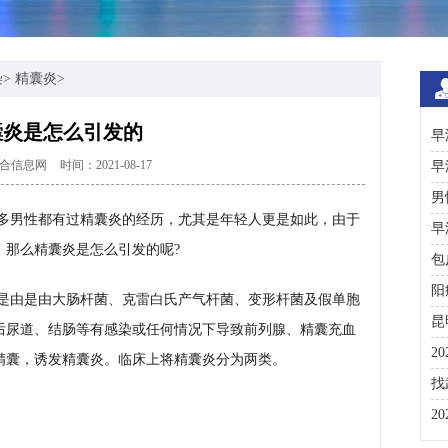
染
>
精囊炎
>
囊炎是怎么引发的
早
合信息网
时间：2021-08-17
早
男
多男性都有过精囊炎的经历，尤其是年轻人更是如此，由于
早
，那么精囊炎是怎么引发的呢?
包
阳
是由是由大肠杆菌、克雷白氏产气杆菌、变形杆菌及假单胞
昆
后尿道、结肠等有感染或任何情况下导致前列腺、精囊充血
2
精囊，诱发精囊炎。临床上将精囊炎分为两类。
咨
找
彩
2
分