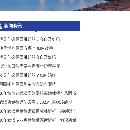
新闻资讯
泄是什么原因引起的，会自己好吗
性早泄的原因有哪些 如何改善
泄是什么原因引起的会自己好吗
皮过长日常需要注意哪些护理事项
痿是什么原因引起的？如何治疗
明阳痿的原因和治疗方法有哪些
026年如何在武汉高效委托离婚律师？从面谈
询到判决执行的完整避雷手册
武汉离婚律师前必看：2026年离婚冷静期、
礼返还及房产分割高频问题汇总
026年武汉离婚律师费用标准解析：离婚财产
割、债务处理及子女抚养指南
026年武汉专业离婚律师深度解析：协议离婚
诉讼离婚全流程指南及财产分割子女抚养关