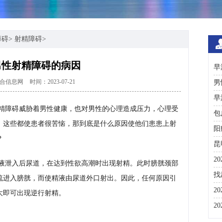
障碍
>
射精障碍
>
男性射精障碍的病因
早
合信息网
时间：2023-07-21
男
早
精障碍威胁着男性健康，也对男性的心理造成压力，心理受
包
，这些都使患者很苦恼，那到底是什么原因使他们患患上射
阳
？
昆
2
液泄入后尿道，在达到性欲高潮时出现射精。此时膀胱颈部
咨
找
流进入膀胱，而使精液由尿道外口射出。因此，任何原因引
彩
2
大即可出现逆行射精。
分
2
与