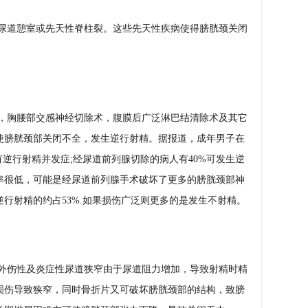
键
尿道憩室或先天性脊柱裂。这些先天性疾病使得膀胱颈关闭
。
，胸腰部交感神经切除术，腹膜后广泛淋巴结清除术及其它
使膀胱颈部关闭不全，发生逆行射精。据报道，成年男子在
有逆行射精并发症;经尿道前列腺切除的病人有40%可发生逆
率很低，可能是经尿道前列腺手术破坏了更多的膀胱颈部神
行射精的约占53%.如果损伤广泛则更多的是发生不射精。
外伤性及炎症性尿道狭窄由于尿道阻力增加，导致射精时精
损伤导致狭窄，同时骨折片又可破坏膀胱颈部的结构，致膀