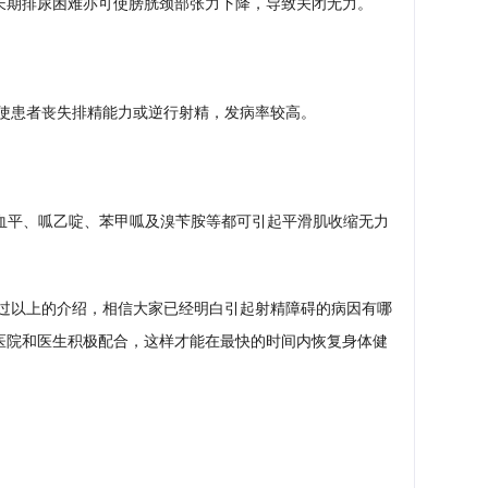
长期排尿困难亦可使膀胱颈部张力下降，导致关闭无力。
使患者丧失排精能力或逆行射精，发病率较高。
利血平、呱乙啶、苯甲呱及溴苄胺等都可引起平滑肌收缩无力
过以上的介绍，相信大家已经明白引起射精障碍的病因有哪
医院和医生积极配合，这样才能在最快的时间内恢复身体健