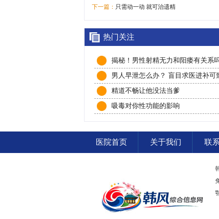
下一篇：
只需动一动 就可治遗精
热门关注
揭秘！男性射精无力和阳痿有关系
男人早泄怎么办？ 盲目求医进补可
度早泄
精道不畅让他没法当爹
吸毒对你性功能的影响
医院首页
关于我们
联
鄂