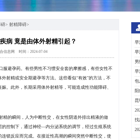
障碍
>
射精障碍
>
疾病 竟是由体外射精引起？
早
合信息网
时间：2024-07-04
早
男
口服避孕药。有些男性不习惯安全套的摩擦感，有些女性不
早
外射精或安全期避孕等方法。这些看似“有效”的方法，不
包
妊娠。此外，长期采用体外射精等，可能造成性功能障碍、
阳
昆
2
射精的瞬间，人为中断性交，在女性阴道外排出精液的做
咨
找
层的控制下，通过神经—内分泌系统的调节，经过生殖系统
彩
2
的连锁反应而完成。在接近性高潮的瞬间突然中断性交，使
分