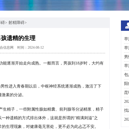
障碍
>
射精障碍
>
男孩遗精的生理
早
合信息网
时间：2024-08-12
早
男
功能逐渐开始走向成熟。一般而言，男孩到18岁时，大约有
早
包
阳
为男性进入青春期以后，中枢神经系统逐渐成熟，激活了下
昆
雄激素的分泌。
2
产生精子，一些附属性腺如精囊、前列腺等分泌精浆，精子
咨
找
一种遗精的方式排出体外，这就是所谓的“精满则溢”之
彩
2
常的生理现象，对健康毫无害处，更不必为此忐忑不安。
分