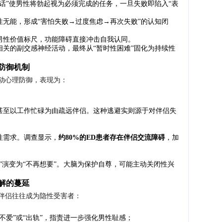
话”使男性将勃起视为必须完成的任务，一旦失败即陷入“表
性无能，形成“害怕失败→过度焦虑→再次失败”的认知闭
男性价值标尺，功能障碍直接冲击自我认同。
关的副交感神经活动，最终从“暂时性困难”固化为持续性
防御机制
动心理防御，表现为：
甚至以工作忙碌为由疏远伴侣。这种逃避实则源于对伴侣失
性需求。调查显示，
约80%的ED患者存在伴侣交流障碍
，加
”演变为“不再想要”。大脑为保护自尊，可能主动关闭性兴
解的蔓延
伴侣往往成为隐性受害者：
不爱”或“出轨”，指责进一步强化男性耻感；