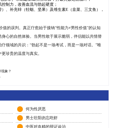
肌控制力，改善血流与勃起硬度；
管）、补充锌（牡蛎、坚果）及维生素E（韭菜、三文鱼），
价值的误判。真正疗愈始于接纳“性能力≠男性价值”的认知
结身心的自然体验。当男性敢于展示脆弱，伴侣能以共情替
疗领域的共识：“勃起不是一场考试，而是一场对话。”唯
中更珍贵的温度与真实。
降现象？
？
何为性厌恶
男士壮阳勿忘吃虾
中医对血精的辩证诊治