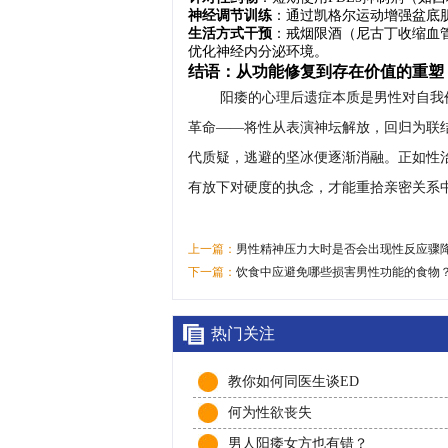
神经调节训练
：通过凯格尔运动增强盆底
生活方式干预
：戒烟限酒（尼古丁收缩血
优化神经内分泌环境。
结语：从功能修复到存在价值的重塑
阳痿的心理后遗症本质是男性对自我
革命——将性从表演神坛解放，回归为联
代质疑，逃避的坚冰便逐渐消融。正如性治
有放下对硬度的执念，才能重拾亲密关系
上一篇：
男性精神压力大时是否会出现性反应骤
下一篇：
饮食中应避免哪些损害男性功能的食物
热门关注
教你如何同医生谈ED
何为性欲丧失
男人阳痿女方也有错？