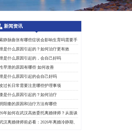
新闻资讯
索静脉曲张有哪些症状会影响生育吗需要手
治疗吗
泄是什么原因引起的？如何治疗更有效
泄是什么原因引起的，会自己好吗
性早泄的原因有哪些 如何改善
泄是什么原因引起的会自己好吗
皮过长日常需要注意哪些护理事项
痿是什么原因引起的？如何治疗
明阳痿的原因和治疗方法有哪些
026年如何在武汉高效委托离婚律师？从面谈
询到判决执行的完整避雷手册
武汉离婚律师前必看：2026年离婚冷静期、
礼返还及房产分割高频问题汇总