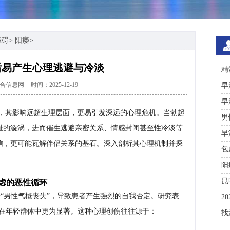
障碍
>
阳痿
>
后易产生心理逃避与冷淡
精
合信息网
时间：2025-12-19
术
早
早
，其影响远超生理层面，更易引发深远的心理危机。当勃起
男
耻的漩涡，进而催生逃避亲密关系、情感封闭甚至性冷淡等
早
信，更可能瓦解伴侣关系的基石。深入剖析其心理机制并探
包
阳
昆
虑的恶性循环
于“男性气概丧失”，导致患者产生强烈的自我否定。研究表
2
在年轻群体中更为显著。这种心理创伤往往源于：
咨
找
彩