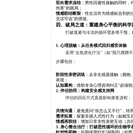
双向需求冻结
：男性回避性接触的同时，
伤害”的困局；
情感联结断裂
：性生活作为情感粘合剂的
无话可说”的滑坡。
四、破局之道：重建身心平衡的科学
打破逃避与冷淡的循环需多维干预，
1. 心理脱敏：从任务模式回归感官体验
采用“去焦虑化疗法”（如“我只蹭蹭
步骤包括：
阶段性亲密训练
：从非生殖器接触（拥抱
表现；
认知重构
：借助专业心理咨询纠正“必须勃
2. 伴侣协同：构建安全感支持网
伴侣的回应方式直接影响康复进程：
共情沟通
：避免质问“你怎么又不行”，转
需求拓展
：探索非插入式性行为（如相互
情感再联结
：增加日常非性亲密互动（共
3. 身心整合治疗：打破恶性循环的生物学
针对性药物
：短期使用PDE5抑制剂（如