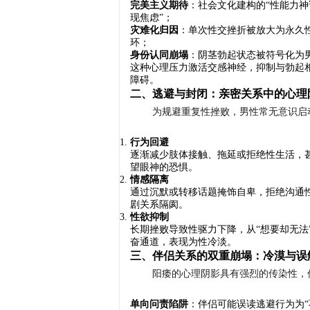
完美主义期待
：社会文化建构的“性能力神
现焦虑”；
灾难化归因
：单次性交挫折被放大为永久
环；
身份认同崩塌
：阴茎勃起状态被符号化为
这种心理压力激活交感神经，抑制与勃起相
障碍。
二、逃避与封闭：亲密关系中的心理
为规避重复性挫败，男性常无意识启
行为回避
逐渐减少肢体接触、拖延或拒绝性生活，
望眼神的恐惧。
情感隔离
通过沉默或转移话题掩饰自卑，拒绝沟通
剧关系隔阂。
性欲抑制
长期挫败导致性驱力下降，从“想要却无法
奋通道，表现为性冷淡。
三、伴侣关系的双重崩塌：冷漠与误
阳痿的心理阴影具有强烈的传染性，
单向问责陷阱
：伴侣可能误读逃避行为为“