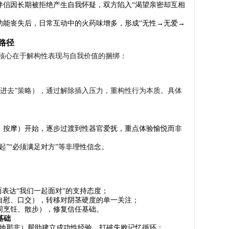
伴侣因长期被拒绝产生自我怀疑，双方陷入“渴望亲密却互相
功能丧失后，日常互动中的火药味增多，形成“无性→无爱→
路径
核心在于解构性表现与自我价值的捆绑：
不进去”策略），通过解除插入压力，重构性行为本质。具体
、按摩）开始，逐步过渡到性器官爱抚，重点体验愉悦而非
起”“必须满足对方”等非理性信念。
而表达“我们一起面对”的支持态度；
自慰、口交），转移对阴茎硬度的单一关注；
同烹饪、散步），修复信任基础。
基础
西地那非）帮助建立成功性经验，打破失败记忆循环；