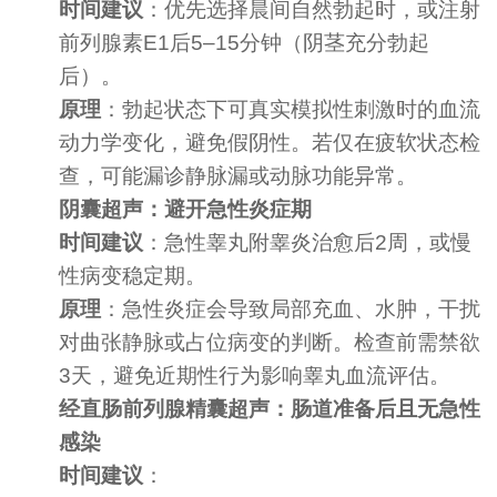
时间建议
：优先选择晨间自然勃起时，或注射
前列腺素E1后5–15分钟（阴茎充分勃起
后）。
原理
：勃起状态下可真实模拟性刺激时的血流
动力学变化，避免假阴性。若仅在疲软状态检
查，可能漏诊静脉漏或动脉功能异常。
阴囊超声：避开急性炎症期
时间建议
：急性睾丸附睾炎治愈后2周，或慢
性病变稳定期。
原理
：急性炎症会导致局部充血、水肿，干扰
对曲张静脉或占位病变的判断。检查前需禁欲
3天，避免近期性行为影响睾丸血流评估。
经直肠前列腺精囊超声：肠道准备后且无急性
感染
时间建议
：