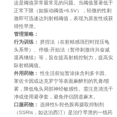
这是阈值异常最常见的问题。当阈值显著低于
正常下限（如振动阈值<6.5V），轻微的性刺
激即可迅速达到射精阈值，表现为原发性或获
得性早泄。
管理策略：
行为训练：
挤捏法（在射精感强烈时捏压龟
头系带）、停顿-开始法（暂停刺激待兴奋减
退再继续）等，旨在提高射精控制力，提高实
际射精阈值。
外用药物：
性生活前短暂涂抹含利多卡因、
苯佐卡因或达克罗宁等表面麻醉剂的乳膏/喷
雾，降低龟头局部神经敏感性。需注意清洗干
净或使用避孕套，避免伴侣阴道麻木。
口服药物：
选择性5-羟色胺再摄取抑制剂
（SSRIs，如达泊西汀）是治疗早泄的一线药