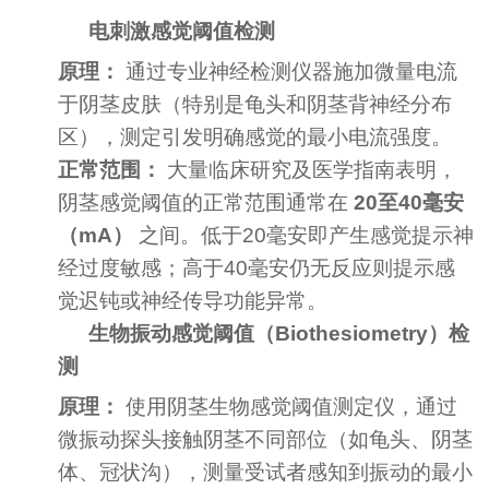
电刺激感觉阈值检测
原理：
通过专业神经检测仪器施加微量电流
于阴茎皮肤（特别是龟头和阴茎背神经分布
区），测定引发明确感觉的最小电流强度。
正常范围：
大量临床研究及医学指南表明，
阴茎感觉阈值的正常范围通常在
20至40毫安
（mA）
之间。低于20毫安即产生感觉提示神
经过度敏感；高于40毫安仍无反应则提示感
觉迟钝或神经传导功能异常。
生物振动感觉阈值（Biothesiometry）检
测
原理：
使用阴茎生物感觉阈值测定仪，通过
微振动探头接触阴茎不同部位（如龟头、阴茎
体、冠状沟），测量受试者感知到振动的最小