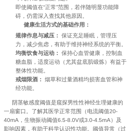
即使阈值在“正常”范围，若伴随明显功能障
碍，仍需深入查找其他原因。
健康生活方式的基础作用：
规律作息与减压：
保证充足睡眠，管理压
力，减少焦虑，有助于维持神经系统的平衡。
均衡饮食与运动：
保持心血管健康，控制血
糖血脂，适度运动（尤其盆底肌锻炼）有益于
整体性功能。
戒烟限酒：
烟草和过量酒精均损害血管和神
经功能。
阴茎敏感度阈值是窥探男性性神经生理健康的
一扇窗口。了解其医学正常范围（电流阈值20-
40mA，生物振动阈值6.5-8.0V或3.0-4.5mA）及
影响因素，有助于科学认识性功能。阈值异常（过