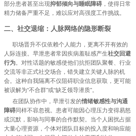
部分患者甚至出现
抑郁倾向与睡眠障碍
，使得日常
精力储备严重不足，难以应对高强度工作挑战。
二、社交退缩：人脉网络的隐形断裂
职场晋升不仅依赖个人能力，更离不开有效的
人际连接。早泄患者常因疾病羞耻感产生
社交回避
行为
。对性话题的敏感使他们抗拒团队聚餐、行业
交流等非正式社交场合，错失建立关键人脉的机
会。这种自我隔离不仅阻碍职业信息获取，更可能
被误解为“不合群”或“缺乏领导潜质”。
在团队协作中，早泄引发的
情绪敏感性与沟通
障碍
同样不容忽视。患者可能因心理压力变得易怒
或沉默，影响与同事的合作默契。当个人困扰占据
大量心理资源，个体对团队目标的投入度和响应能