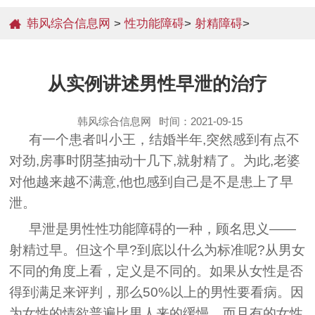
韩风综合信息网
>
性功能障碍
>
射精障碍
>
从实例讲述男性早泄的治疗
韩风综合信息网
时间：2021-09-15
有一个患者叫小王，结婚半年,突然感到有点不
对劲,房事时阴茎抽动十几下,就射精了。为此,老婆
对他越来越不满意,他也感到自己是不是患上了早
泄。
早泄是男性性功能障碍的一种，顾名思义――
射精过早。但这个早?到底以什么为标准呢?从男女
不同的角度上看，定义是不同的。如果从女性是否
得到满足来评判，那么50%以上的男性要看病。因
为女性的情欲普遍比男人来的缓慢，而且有的女性