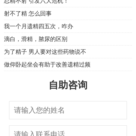
忍精不射 引发六大危机！
射不了精 怎么回事
我一个月遗精四五次，咋办
滴白，滑精，脓尿的区别
为了精子 男人要对这些药物说不
做仰卧起坐会有助于改善遗精过频
自助咨询