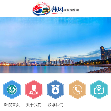
医院首页
关于我们
联系我们