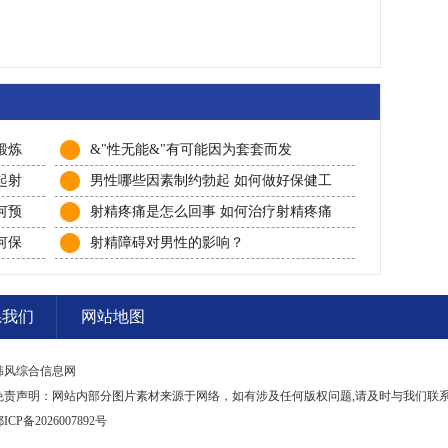
锻炼
&"性无能&"有可能因为套套而发
起射
男性哪些因素制约勃起 如何做好保健工
作
何预
射精疼痛是怎么回事 如何治疗射精疼痛
何保
射精障碍对男性的影响？
系我们
网站地图
韩风综合信息网
免责声明：网站内部分图片素材来源于网络，如有涉及任何版权问题,请及时与我们联
ICP备2026007892号