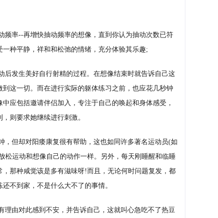
动频率--再增快抽动频率的想像，直到你认为抽动次数已符
受一种平静，祥和和松弛的情绪，充分体验其乐趣;
动后发生美好自行射精的过程。在想像结束时就告诉自己这
做到这一切。而在进行实际的躯体练习之前，也应花几秒钟
像中应包括邀请伴侣加入，专注于自己的唤起和身体感受，
利，则要求她继续进行刺激。
钟，但却对阳痿康复很有帮助，这也如同许多著名运动员(如
做放松运动和想像自己的动作一样。另外，每天刚睡醒和临睡
常，那种咸觉该是多有滋味呀!而且，无论何时问题复发，都
练还不到家，不是什么大不了的事情。
有理由对此感到不安，并告诉自己，这就叫心急吃不了热豆