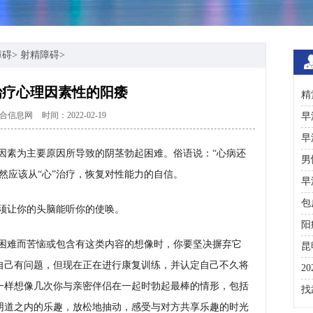
障碍
>
射精障碍
>
治疗心理因素性的阳痿
精
合信息网
时间：2022-02-19
术
早
早
因素为主要原因所导致的阴茎勃起困难。俗语说：“心病还
男
然应该从“心”治疗，恢复对性能力的自信。
早
包
须让你的头脑能听你的使唤。
阳
困难而苦恼或包含有这类内容的想像时，你要坚决摒弃它
昆
自己有问题，但现在正在进行康复训练，并认定自己不久将
2
一样想像几次你与亲密伴侣在一起时勃起最棒的情形，包括
咨
找
阴道之内的乐趣，放松地抽动，感受与对方共享乐趣的时光
彩