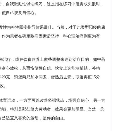
后，自我鼓励性谈话练习，这是指在练习中沮丧或失败时，
，使自己恢复自信心。
发性精神性阳痿指导效果最佳。当然，对于此类型阳痿的康
，作为患者在确定致病因素后坚持一种心理治疗则更为有
来治疗，或在饮食营养上做些调整来达到治疗目的，如中药
使身心放松，从而恢复性自信。饮食上选能散郁结，补精
手20克，鸡蛋两只加水同煮，蛋熟后去壳，取蛋再煎15分
效。
体育运动，一方面可以改善坚强状态，增强自信心，另一方
功能，特别是那些脑力劳动者，效果会更加明显。当然，关
自己适宜又喜欢的运动，是你的自由。