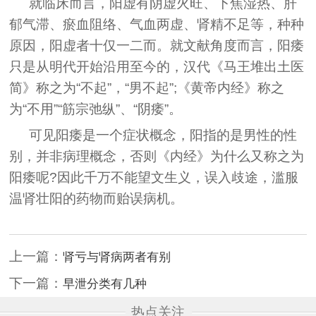
就临床而言，阳虚有阴虚火旺、下焦湿热、肝
郁气滞、瘀血阻络、气血两虚、肾精不足等，种种
原因，阳虚者十仅一二而。就文献角度而言，阳痿
只是从明代开始沿用至今的，汉代《马王堆出土医
简》称之为“不起”，“男不起”;《黄帝内经》称之
为“不用”“筋宗弛纵”、“阴痿”。
可见阳痿是一个症状概念，阳指的是男性的性
别，并非病理概念，否则《内经》为什么又称之为
阳痿呢?因此千万不能望文生义，误入歧途，滥服
温肾壮阳的药物而贻误病机。
上一篇：
肾亏与肾病两者有别
下一篇：
早泄分类有几种
热点关注