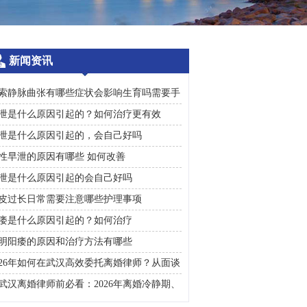
新闻资讯
索静脉曲张有哪些症状会影响生育吗需要手
治疗吗
泄是什么原因引起的？如何治疗更有效
泄是什么原因引起的，会自己好吗
性早泄的原因有哪些 如何改善
泄是什么原因引起的会自己好吗
皮过长日常需要注意哪些护理事项
痿是什么原因引起的？如何治疗
明阳痿的原因和治疗方法有哪些
026年如何在武汉高效委托离婚律师？从面谈
询到判决执行的完整避雷手册
武汉离婚律师前必看：2026年离婚冷静期、
礼返还及房产分割高频问题汇总