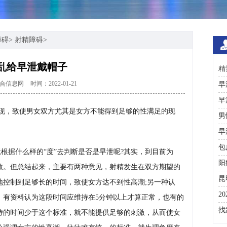
障碍
>
射精障碍
>
乱给早泄戴帽子
精
合信息网
时间：2022-01-21
术
早
早
现，致使男女双方尤其是女方不能得到足够的性满足的现
男
。
早
包
根据什么样的“度”去判断是否是早泄呢?其实，到目前为
阳
致。但总结起来，主要有两种意见，射精发生在双方期望的
昆
地控制到足够长的时间，致使女方达不到性高潮;另一种认
2
。有资料认为这段时间应维持在5分钟以上才算正常，也有的
咨
找
持的时间少于这个标准，就不能提供足够的刺激，从而使女
彩