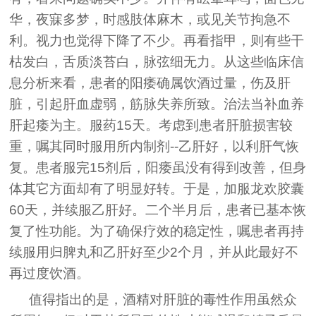
华，夜寐多梦，时感肢体麻木，或见关节拘急不
利。视力也觉得下降了不少。再看指甲，则有些干
枯发白，舌质淡苔白，脉弦细无力。从这些临床信
息分析来看，患者的阳痿确属饮酒过量，伤及肝
脏，引起肝血虚弱，筋脉失养所致。治法当补血养
肝起痿为主。服药15天。考虑到患者肝脏损害较
重，嘱其同时服用所内制剂--乙肝好，以利肝气恢
复。患者服完15剂后，阳痿虽没有得到改善，但身
体其它方面却有了明显好转。于是，加服龙欢胶囊
60天，并续服乙肝好。二个半月后，患者已基本恢
复了性功能。为了确保疗效的稳定性，嘱患者再持
续服用归脾丸和乙肝好至少2个月，并从此最好不
再过度饮酒。
值得指出的是，酒精对肝脏的毒性作用虽然众