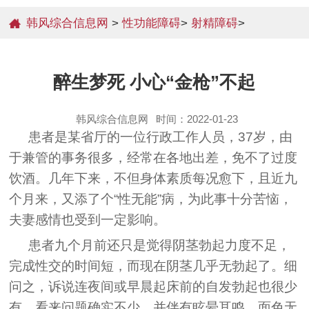
韩风综合信息网
>
性功能障碍
>
射精障碍
>
醉生梦死 小心“金枪”不起
韩风综合信息网
时间：2022-01-23
患者是某省厅的一位行政工作人员，37岁，由
于兼管的事务很多，经常在各地出差，免不了过度
饮酒。几年下来，不但身体素质每况愈下，且近九
个月来，又添了个“性无能”病，为此事十分苦恼，
夫妻感情也受到一定影响。
患者九个月前还只是觉得阴茎勃起力度不足，
完成性交的时间短，而现在阴茎几乎无勃起了。细
问之，诉说连夜间或早晨起床前的自发勃起也很少
有，看来问题确实不少。并伴有眩晕耳鸣，面色无