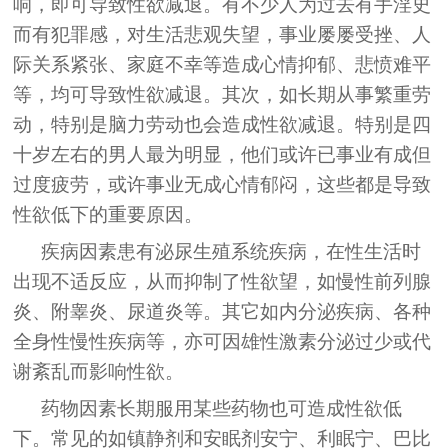
响，即可导致性欲减退。有不少人为过去有手淫史
而有犯罪感，对生活悲观失望，事业屡屡受挫、人
际关系紧张、家庭不幸等造成心情抑郁、悲愤难平
等，均可导致性欲减退。其次，如长期从事繁重劳
动，特别是脑力劳动也会造成性欲减退。特别是四
十岁左右的男人最为明显，他们或许已事业有成但
过度疲劳，或许事业无成心情郁闷，这些都是导致
性欲低下的重要原因。
疾病因素患有泌尿生殖系统疾病，在性生活时
出现不适反应，从而抑制了性欲望，如慢性前列腺
炎、附睾炎、尿道炎等。其它如内分泌疾病、各种
全身性慢性疾病等，亦可因雄性激素分泌过少或代
谢紊乱而影响性欲。
药物因素长期服用某些药物也可造成性欲低
下。常见的如镇静剂和安眠剂安宁、利眠宁、巴比