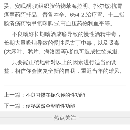
妥、安眠酮;抗组织胺药物苯海拉明、扑尔敏;抗胃
痉挛药阿托品、普鲁本辛、654-2;治疗胃、十二指
肠溃疡药物甲氰咪胍;抗高血压药物利血平等。
不良嗜好长期嗜酒成癖导致的慢性酒精中毒，
长期大量吸烟导致的慢性尼古丁中毒，以及吸毒
(大麻叶、鸦片、海洛因等)者也可造成性欲减退。
只要能正确地针对以上的因素进行适当的调
整，相信你会恢复全新的自我，重返当年的雄风。
上一篇：
不良习惯在扼杀你的性功能
下一篇：
便秘居然会影响性功能
热点关注