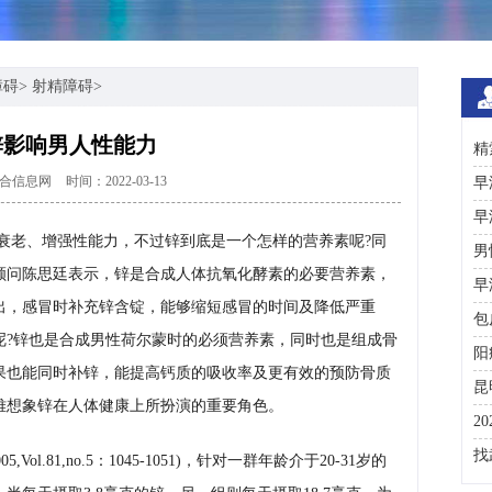
障碍
>
射精障碍
>
锌影响男人性能力
精
合信息网
时间：2022-03-13
术
早
早
衰老、增强性能力，不过锌到底是一个怎样的营养素呢?同
男
顾问陈思廷表示，锌是合成人体抗氧化酵素的必要营养素，
早
出，感冒时补充锌含锭，能够缩短感冒的时间及降低严重
包
呢?锌也是合成男性荷尔蒙时的必须营养素，同时也是组成骨
阳
果也能同时补锌，能提高钙质的吸收率及更有效的预防骨质
昆
难想象锌在人体健康上所扮演的重要角色。
2
咨
找
l.81,no.5：1045-1051)，针对一群年龄介于20-31岁的
彩