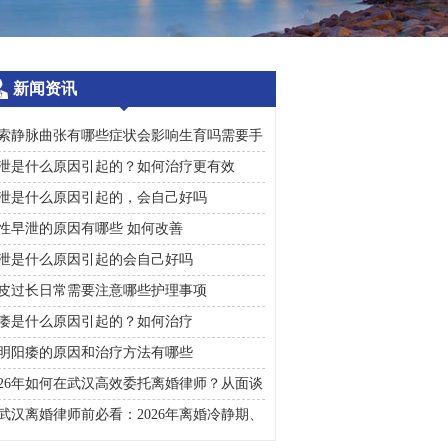
新闻资讯
索静脉曲张有哪些症状会影响生育吗需要手
治疗吗
泄是什么原因引起的？如何治疗更有效
泄是什么原因引起的，会自己好吗
性早泄的原因有哪些 如何改善
泄是什么原因引起的会自己好吗
皮过长日常需要注意哪些护理事项
痿是什么原因引起的？如何治疗
明阳痿的原因和治疗方法有哪些
026年如何在武汉高效委托离婚律师？从面谈
询到判决执行的完整避雷手册
武汉离婚律师前必看：2026年离婚冷静期、
礼返还及房产分割高频问题汇总