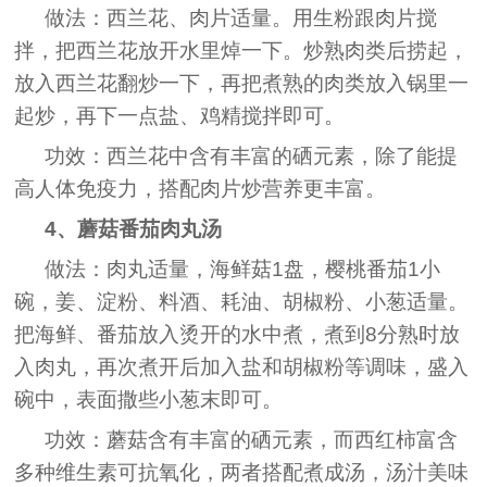
做法：西兰花、肉片适量。用生粉跟肉片搅
拌，把西兰花放开水里焯一下。炒熟肉类后捞起，
放入西兰花翻炒一下，再把煮熟的肉类放入锅里一
起炒，再下一点盐、鸡精搅拌即可。
功效：西兰花中含有丰富的硒元素，除了能提
高人体免疫力，搭配肉片炒营养更丰富。
4、蘑菇番茄肉丸汤
做法：肉丸适量，海鲜菇1盘，樱桃番茄1小
碗，姜、淀粉、料酒、耗油、胡椒粉、小葱适量。
把海鲜、番茄放入烫开的水中煮，煮到8分熟时放
入肉丸，再次煮开后加入盐和胡椒粉等调味，盛入
碗中，表面撒些小葱末即可。
功效：蘑菇含有丰富的硒元素，而西红柿富含
多种维生素可抗氧化，两者搭配煮成汤，汤汁美味