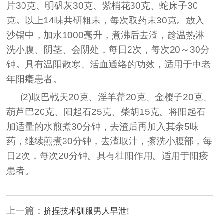
片30克、明矾灰30克、紫梢花30克、蛇床子30
克。以上14味共研粗末，每次取药末30克。放入
沙锅中，加水1000毫升，煮沸后去渣，趁温热淋
洗小腹、阴茎、会阴处，每日2次，每次20～30分
钟。具有温阳散寒、活血通络的功效，适用于中老
年阳痿患者。
(2)取巴戟天20克、淫羊藿20克、金樱子20克、
葫芦巴20克、阳起石25克、柴胡15克。将阳起石
加适量的水煎煮30分钟，去渣后再加入其余5味
药，继续煎煮30分钟，去渣取汁，擦洗小腹部，每
日2次，每次20分钟。具有壮阳作用。适用于阳痿
患者。
上一篇：
挤捏技术驯服男人早泄!