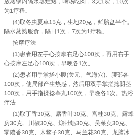
放蒸锅内隔水蒸烂熟，喝汤吃肉，3天1次，10次
为1疗程。
(4)取冬虫夏草15克，生地20克，鲜胎盘半个。
隔水蒸熟服食，隔日1次，7次为1疗程。
按摩疗法
(1)患者用左手心按摩右足心100次，再用右手
心按摩左足心100次，早晚各1次。
(2)患者用手掌搓小腹(关元、气海穴)、腰部各
100次，使局部产生热感，然后用双手掌搓捻阴茎
100次，用手指揉捻睾丸100次，早晚各1次。热浴
疗法
(1)取丁香30克、麝香叶30克、宫桂30克、露蜂
房30克、川椒30克、煅牡蛎30克、吴茱萸30克、
零陵香30克、木鳖子30克、马兰花30克、龙脑冰