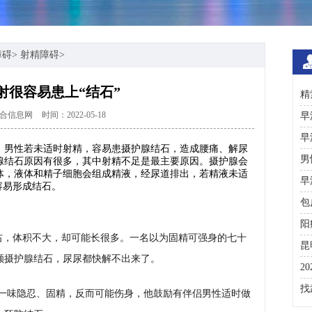
障碍
>
射精障碍
>
射很容易患上“结石”
精
合信息网
时间：2022-05-18
术
早
早
，男性若未适时射精，容易患摄护腺结石，造成腰痛、解尿
男
腺结石原因有很多，其中射精不足是最主要原因。摄护腺会
体，液体和精子细胞会组成精液，经尿道排出，若精液未适
早
容易形成结石。
包
阳
分左右，体积不大，却可能长很多。一名以为固精可强身的七十
昆
颗摄护腺结石，尿尿都快解不出来了。
2
咨
找
一味隐忍、固精，反而可能伤身，他鼓励有伴侣男性适时做
彩