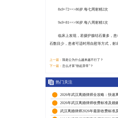
8x9=72==>80岁.每七周射精2次
9x9=81==>90岁.每八周射精1次
临床上发现，若摄护腺结石量多，患
石数目少，患者可适时用自慰等方式，射
上一篇：
我老公为什么越来越不行了？
下一篇：
怎么才算“勃起异常”？
热门关注
2026年武汉离婚律师全攻略：快速
程、财产分割与子女抚养权一次讲
2026年武汉离婚律师收费标准及婚
纠纷处理全攻略，专业法律咨询护
武汉离婚律师2026年最新收费标准
流程，资深婚姻家事律师助您高效