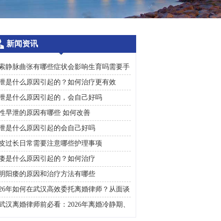
新闻资讯
索静脉曲张有哪些症状会影响生育吗需要手
治疗吗
泄是什么原因引起的？如何治疗更有效
泄是什么原因引起的，会自己好吗
性早泄的原因有哪些 如何改善
泄是什么原因引起的会自己好吗
皮过长日常需要注意哪些护理事项
痿是什么原因引起的？如何治疗
明阳痿的原因和治疗方法有哪些
026年如何在武汉高效委托离婚律师？从面谈
询到判决执行的完整避雷手册
武汉离婚律师前必看：2026年离婚冷静期、
礼返还及房产分割高频问题汇总