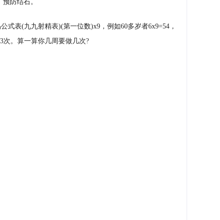
、预防结石。
表(九九射精表)(第一位数)x9，例如60多岁者6x9=54，
周做3次。算一算你几周要做几次?