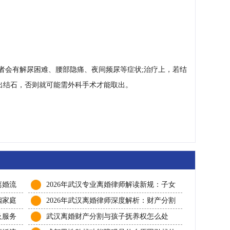
者会有解尿困难、腰部隐痛、夜间频尿等症状;治疗上，若结
出结石，否则就可能需外科手术才能取出。
离婚流
2026年武汉专业离婚律师解读新规：子女
透
抚养权财产分割如何争取最大权益保障
姻家庭
2026年武汉离婚律师深度解析：财产分割
航权益
与抚养权争夺，这5个法律细节决定成败
及服务
武汉离婚财产分割与孩子抚养权怎么处
解决离
理？2026本地资深婚姻律师免费解答