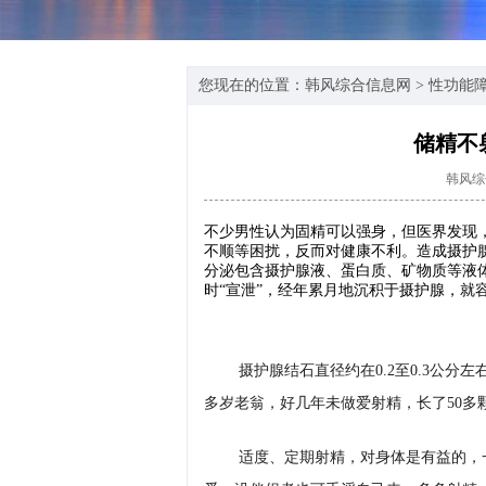
您现在的位置：
韩风综合信息网
>
性功能
储精不
韩风综
不少男性认为固精可以强身，但医界发现
不顺等困扰，反而对健康不利。造成摄护
分泌包含摄护腺液、蛋白质、矿物质等液
时“宣泄”，经年累月地沉积于摄护腺，就
摄护腺结石直径约在0.2至0.3公
多岁老翁，好几年未做爱射精，长了50多
适度、定期射精，对身体是有益的，