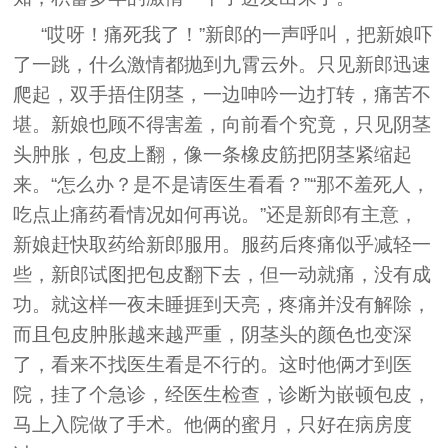
“哎呀！痛死我了！”新郎的一声呼叫，把新娘吓
了一跳，什么激情都抛到九霄云外。只见新郎迅速
爬起，双手捂住阴茎，一边呻吟一边打转，痛苦不
堪。新娘也顾不得害羞，向前看个究竟，只见阴茎
头肿胀，包皮上翻，像一条橡皮筋把阴茎紧缩起
来。“怎么办？是不是请医生看看？”“那不羞死人，
吃点止痛药看情况如何再说。”还是新郎有主意，
新娘赶快取药给新郎服用。服药后疼痛似乎减轻一
些，新郎试图把包皮翻下去，但一动就痛，没有成
功。就这样一夜未睡捱到天亮，疼痛并没有解除，
而且包皮肿胀越来越严重，阴茎头的颜色也变深
了，看来不找医生看是不行的。这时他俩才到医
院，挂了个急诊，经医生检查，诊断为嵌顿包皮，
马上入院做了手术。他俩的蜜月，只好在病房度