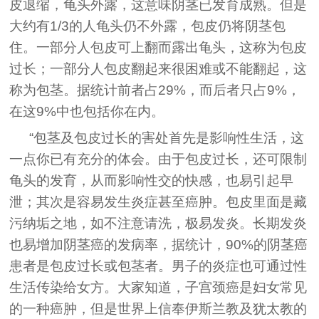
皮退缩，龟头外露，这意味阴茎已发育成熟。但是
大约有1/3的人龟头仍不外露，包皮仍将阴茎包
住。一部分人包皮可上翻而露出龟头，这称为包皮
过长；一部分人包皮翻起来很困难或不能翻起，这
称为包茎。据统计前者占29%，而后者只占9%，
在这9%中也包括你在内。
“包茎及包皮过长的害处首先是影响性生活，这
一点你已有充分的体会。由于包皮过长，还可限制
龟头的发育，从而影响性交的快感，也易引起早
泄；其次是容易发生炎症甚至癌肿。包皮里面是藏
污纳垢之地，如不注意请洗，极易发炎。长期发炎
也易增加阴茎癌的发病率，据统计，90%的阴茎癌
患者是包皮过长或包茎者。男子的炎症也可通过性
生活传染给女方。大家知道，子宫颈癌是妇女常见
的一种癌肿，但是世界上信奉伊斯兰教及犹太教的