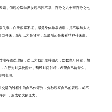
键
因素，但现今医学界发现男性不举占百分之六十至百分之七
常失眠，白天疲累不堪，感觉身体异常虚弱，并不敢与太太
暗自寻医，最初以为是肾亏，至最后还是去看精神科医生。
对性有错误理解，误以为勃起维持很久，次数也可频密，加
]，在行为时拨校闹钟，预设时间射精，希望自己能持久。
影响表现。
在性交媾的过程中为自己作评判，分秒观察自己的表现，却不
评判]，造成极大的压力。