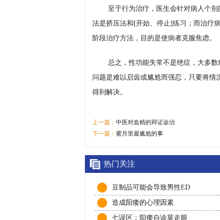
至于行为治疗，医生会针对病人个别
法是挤压法和[开始、停止]练习；而治疗
阶段治疗方法，目的是使病者克服焦虑。
总之，性功能失常不是绝症，大多数
问题是难以启齿或尴尬而强忍，只要将情
得到解决。
上一篇：
中医对血精的辩证诊治
下一篇：
蜜月里最尴尬的事
热门关注
豆制品可能会导致男性ED
造成阳痿的心理因素
七误区：阳痿自诊莫走眼