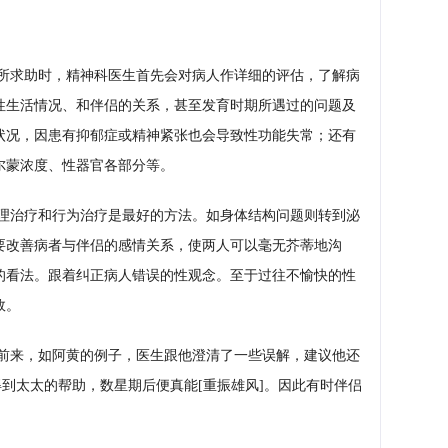
所求助时，精神科医生首先会对病人作详细的评估，了解病
性生活情况、和伴侣的关系，甚至发育时期所遇过的问题及
状况，因患有抑郁症或精神紧张也会导致性功能失常；还有
尔蒙浓度、性器官各部分等。
理治疗和行为治疗是最好的方法。如身体结构问题则转到泌
要改善病者与伴侣的感情关系，使两人可以毫无芥蒂地沟
的看法。跟着纠正病人错误的性观念。至于过往不愉快的性
效。
前来，如阿黄的例子，医生跟他澄清了一些误解，建议他还
得到太太的帮助，数星期后便真能[重振雄风]。因此有时伴侣