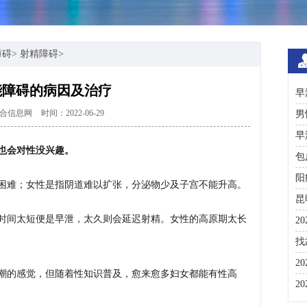
障碍
>
射精障碍
>
能障碍的病因及治疗
早
合信息网
时间：2022-06-29
男
早
也会对性没兴趣。
包
阳
困难；女性是指阴道难以扩张，分泌物少及子宫不能升高。
昆
时间太短便是早泄，太久则会延迟射精。女性的高原期太长
2
咨
找
彩
2
潮的感觉，但随着性知识普及，愈来愈多妇女都能有性高
分
2
与