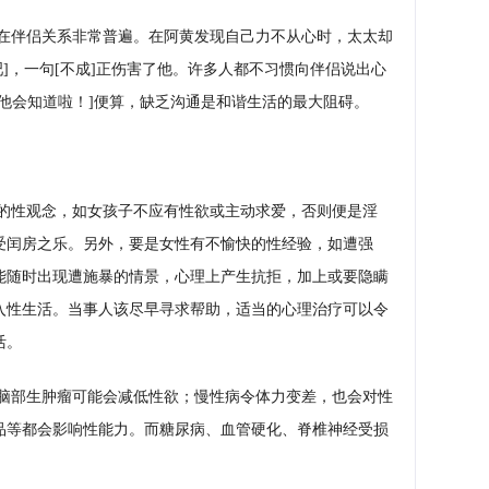
在伴侣关系非常普遍。在阿黄发现自己力不从心时，太太却
了吧]，一句[不成]正伤害了他。许多人都不习惯向伴侣说出心
他会知道啦！]便算，缺乏沟通是和谐生活的最大阻碍。
的性观念，如女孩子不应有性欲或主动求爱，否则便是淫
受闰房之乐。另外，要是女性有不愉快的性经验，如遭强
能随时出现遭施暴的情景，心理上产生抗拒，加上或要隐瞒
入性生活。当事人该尽早寻求帮助，适当的心理治疗可以令
活。
脑部生肿瘤可能会减低性欲；慢性病令体力变差，也会对性
品等都会影响性能力。而糖尿病、血管硬化、脊椎神经受损