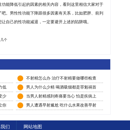
性功能降低引起的因素的相关内容，看到这里相信大家对于
了吧。男性性功能下降跟很多因素有关系，比如肥胖、前列
想让自己的性功能减退，一定要避开上述的陷阱哦。
道几个
不射精怎么办 治疗不射精要做哪些检查
力低
男人为什么少精 喝酒吸烟都是罪魁祸首
变少
当男人射精感到疼痛要当心 怕是疾病上
身了
让你
男人遭遇早射尴尬 吃什么水果改善早射
系我们
网站地图