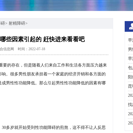
障碍
>
射精障碍
>
哪些因素引起的 赶快进来看看吧
早
合信息网
时间：2022-07-18
男
早
重要的存在，但是随着人们来自工作和生活各方面压力越来
包
影响。很多男性朋友承担着一个家庭的经济开销和各方面的
阳
造成男性性功能降低。那么引起男性性功能降低的因素有哪
昆
2
咨
找
彩
2
分
2
，30多岁就开始受到性功能障碍的煎熬，这不得不让人反思
与