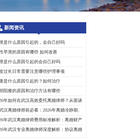
新闻资讯
泄是什么原因引起的，会自己好吗
性早泄的原因有哪些 如何改善
泄是什么原因引起的会自己好吗
皮过长日常需要注意哪些护理事项
痿是什么原因引起的？如何治疗
明阳痿的原因和治疗方法有哪些
026年如何在武汉高效委托离婚律师？从面谈
询到判决执行的完整避雷手册
武汉离婚律师前必看：2026年离婚冷静期、
礼返还及房产分割高频问题汇总
026年武汉离婚律师费用标准解析：离婚财产
割、债务处理及子女抚养指南
026年武汉专业离婚律师深度解析：协议离婚
诉讼离婚全流程指南及财产分割子女抚养关