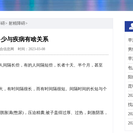
障碍
>
射精障碍
>
多少与疾病有啥关系
早
合信息网
时间：2023-03-08
男
早
人间隔长些，有的人间隔短些，长者十天、半个月，甚至
包
阳
昆
大，有时间隔很长，而有时间隔很短。间隔时间的长短与个
2
。
咨
找
胱胀满(憋尿)，压迫精囊;被子盖得过厚、过热，刺激阴茎，
彩
2
分
2
与