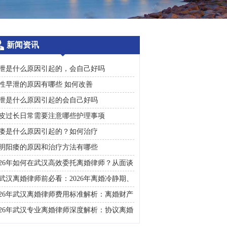
新闻资讯
泄是什么原因引起的，会自己好吗
性早泄的原因有哪些 如何改善
泄是什么原因引起的会自己好吗
皮过长日常需要注意哪些护理事项
痿是什么原因引起的？如何治疗
明阳痿的原因和治疗方法有哪些
026年如何在武汉高效委托离婚律师？从面谈
询到判决执行的完整避雷手册
武汉离婚律师前必看：2026年离婚冷静期、
礼返还及房产分割高频问题汇总
026年武汉离婚律师费用标准解析：离婚财产
割、债务处理及子女抚养指南
026年武汉专业离婚律师深度解析：协议离婚
诉讼离婚全流程指南及财产分割子女抚养关