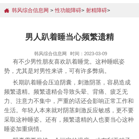
韩风综合信息网
>
性功能障碍
>
射精障碍
>
男人趴着睡当心频繁遗精
韩风综合信息网
时间：2023-03-09
有不少男性朋友喜欢趴着睡觉。这种睡眠姿
势，尤其是对男性来讲，可有许多弊病。
长期趴着睡会压迫阴囊，刺激阴茎，容易造成
频繁遗精。频繁遗精会导致头晕、背痛、疲乏无
力、注意力不集中，严重的话还会影响正常工作和
生活。年轻人本来就对阴茎刺激反应敏感，更不要
采取这种睡姿。还有，频繁遗精的人也要当心这种
睡姿加重病情。