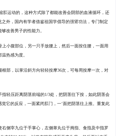
键
缩肛运动的，这种方式除了都能改善会阴部的血液循环，还
此之外，国内有学者借鉴祖国学倡导的强肾功法，专门制定
能够改善男子的性能力。
耻骨上小腹部位，另一只手放腰上，然后一面按住腰，一面用
部温热感为度。
腿根部，以掌沿斜方向轻轻按摩36次，可每周按摩一次，对
手指轻压距离阴茎前端的1/3处，把阴茎往下按，如此阴茎会
感觉它的反应，一面紧闭肛门，一‘面把阴茎往上推。重复此
，使右侧宰九位于手掌心，左侧睾丸位于拇指、食指及中指罗