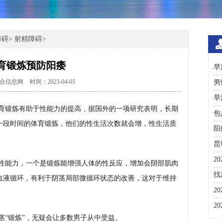
障碍
>
射精障碍
>
育锻炼预防阳痿
早
合信息网
时间：2023-04-05
男
早
育锻炼有助于性能力的提高，据国外的一项研究表明，长期
包
一段时间的体育锻炼，他们的性生活次数就会增，性生活质
阳
昆
2
性能力，一个是锻炼能增强人体的性反应，增加会阴部肌肉
咨
找
血液循环，有利于阴茎局部微循环状态的改善，这对于维持
彩
2
分
2
茎“锻炼”，无疑会让多数男子从中受益。
与