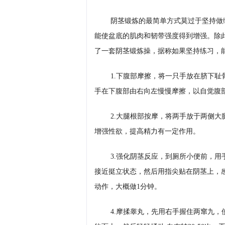
阴茎锻炼的最简单方式莫过于坚持做
能使盆底的肌肉和韧带强度得到增强。除
了一套阴茎锻炼操，据称如果坚持练习，
1.下腹部摩擦，将一只手放在脐下
手在下腹部由右向左慢慢摩擦，以自觉腹
2.大腿根部按摩，将两手放于两侧大
增强性欲，提高精力有一定作用。
3.强化阴茎反应，到厕所小便前，用
接近挺立状态，然后用指尖贴在阴茎上，
动作，大概做1分钟。
4.摩揉睾丸，先用右手握住两窜九