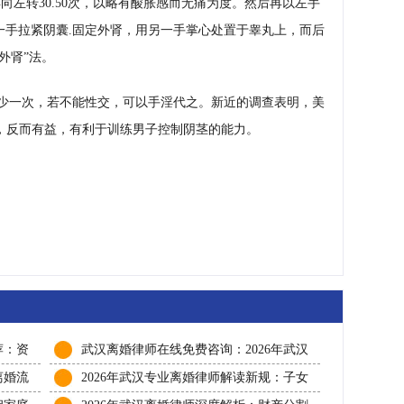
再向左转30.50次，以略有酸胀感而无痛为度。然后再以左手
一手拉紧阴囊.固定外肾，用另一手掌心处置于睾丸上，而后
外肾”法。
少一次，若不能性交，可以手淫代之。新近的调查表明，美
处，反而有益，有利于训练男子控制阴茎的能力。
荐：资
武汉离婚律师在线免费咨询：2026年武汉
、子女
专业离婚律师事务所费用、协议离婚与诉
离婚流
2026年武汉专业离婚律师解读新规：子女
讼离婚流程怎么走
透
抚养权财产分割如何争取最大权益保障