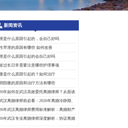
新闻资讯
泄是什么原因引起的，会自己好吗
性早泄的原因有哪些 如何改善
泄是什么原因引起的会自己好吗
皮过长日常需要注意哪些护理事项
痿是什么原因引起的？如何治疗
明阳痿的原因和治疗方法有哪些
026年如何在武汉高效委托离婚律师？从面谈
询到判决执行的完整避雷手册
武汉离婚律师前必看：2026年离婚冷静期、
礼返还及房产分割高频问题汇总
026年武汉离婚律师费用标准解析：离婚财产
割、债务处理及子女抚养指南
026年武汉专业离婚律师深度解析：协议离婚
诉讼离婚全流程指南及财产分割子女抚养关