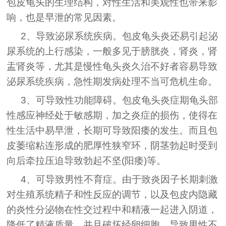
包皮龟头的生理结构，对性生活和美观性也带来影
响，也是早泄的常见因素。
2、导致泌尿系统疾病。包皮龟头炎还易引起泌
尿系统的上行感染，一般多见于膀胱炎，肾炎，肾
盂肾炎等，尤其是慢性龟头炎久治不好者容易导致
泌尿系统疾病，急性期发病处理不当可危机生命。
3、可导致性功能障碍。包皮龟头炎症期龟头部
性感应神经处于敏感期，加之炎症的损伤，使得在
性生活中易早泄，长期可导致阳痿的发生。而且包
皮萎缩粘连形成的肥厚性狭窄环，阴茎勃起时受到
向后牵拉压迫导致勃起不坚(阳痿)等。
4、可导致男性不育症。由于致炎因子长期刺激
对生殖系统精子和性反应的调节，以及包皮内隐藏
的炎性分泌物在性交过程中和精液一起进入阴道，
降低了精液质量，并且破坏经卵细胞，导致男性不