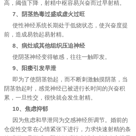
高，阈值下降，射精中枢容易兴奋而过早射精。
7、阴茎热毒过盛或虚火过旺
使性神经系统长期处于低烧状态，使兴奋度提
前，造成易勃起易射精。
8、病灶或其他组织压迫神经
使阴茎神经变得敏感，往往一触即发。
9、阳痿引发早泄
即为了使阴茎勃起，而不断刺激触摸阴茎，当
阴茎勃起时，感觉神经已被进行长时间的兴奋积
累，一旦性交，很快就会发生射精。
10、焦虑抑郁
因为焦虑和早泄同为交感神经所调节。婚前的
仓促性交常在心情紧张下进行，力求快速射精的条