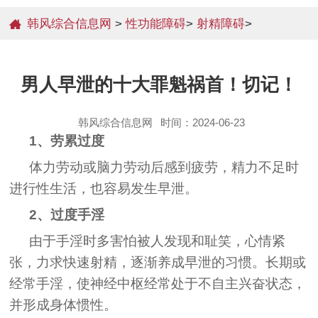
韩风综合信息网
>
性功能障碍
>
射精障碍
>
男人早泄的十大罪魁祸首！切记！
韩风综合信息网
时间：2024-06-23
1、劳累过度
体力劳动或脑力劳动后感到疲劳，精力不足时
进行性生活，也容易发生早泄。
2、过度手淫
由于手淫时多害怕被人发现和耻笑，心情紧
张，力求快速射精，逐渐养成早泄的习惯。长期或
经常手淫，使神经中枢经常处于不自主兴奋状态，
并形成身体惯性。