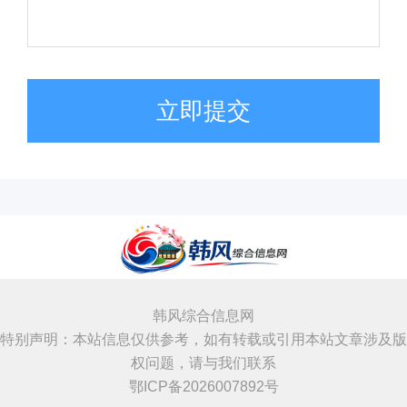
立即提交
韩风综合信息网
特别声明：本站信息仅供参考，如有转载或引用本站文章涉及版
权问题，请与我们联系
鄂ICP备2026007892号