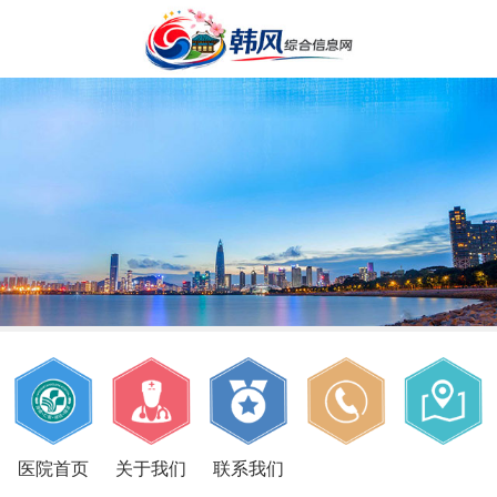
医院首页
关于我们
联系我们