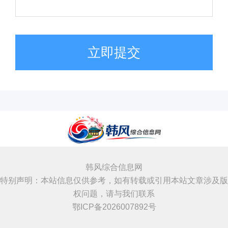
立即提交
韩风综合信息网
特别声明：本站信息仅供参考，如有转载或引用本站文章涉及版
权问题，请与我们联系
鄂ICP备2026007892号