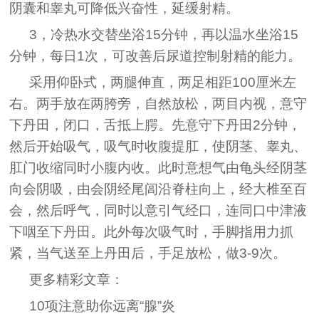
阴囊和睾丸可降低兴奋性，延缓射精。
3，冷热水交替坐浴15分钟，再以温水坐浴15
分钟，每日1次，可改善后尿道控制射精的能力。
采用仰卧式，两腿伸直，两足相距100厘米左
右。两手放在两胯旁，自然放松，两目内视，意守
下丹田，闭口，舌抵上腭。先意守下丹田2分钟，
然后开始吸气，吸气时收腹提肛，使阴茎、睾丸、
肛门收缩同时小腹内收。此时意想气由龟头经阴茎
向会阴吸，由会阴经尾闾沿脊柱向上，经大椎至百
会，然后呼气，同时以意引气经口，连同口中津液
下咽至下丹田。此外每次吸气时，手脚指用力抓
紧，当气送至上丹田后，手足放松，做3-9次。
更多精彩文章：
10项注意助你远离“腺”炎