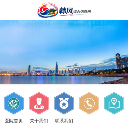
医院首页
关于我们
联系我们