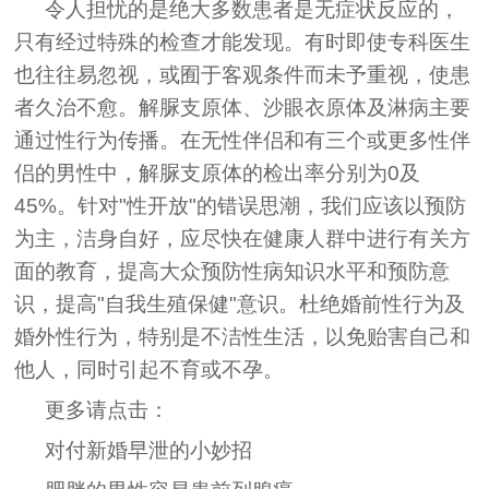
令人担忧的是绝大多数患者是无症状反应的，
只有经过特殊的检查才能发现。有时即使专科医生
也往往易忽视，或囿于客观条件而未予重视，使患
者久治不愈。解脲支原体、沙眼衣原体及淋病主要
通过性行为传播。在无性伴侣和有三个或更多性伴
侣的男性中，解脲支原体的检出率分别为0及
45%。针对"性开放"的错误思潮，我们应该以预防
为主，洁身自好，应尽快在健康人群中进行有关方
面的教育，提高大众预防性病知识水平和预防意
识，提高"自我生殖保健"意识。杜绝婚前性行为及
婚外性行为，特别是不洁性生活，以免贻害自己和
他人，同时引起不育或不孕。
更多请点击：
对付新婚早泄的小妙招