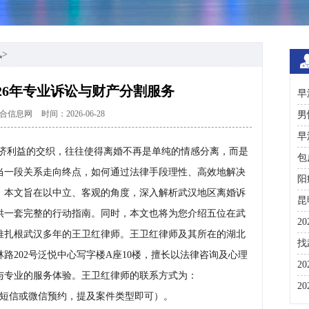
讯
>
26年专业诉讼与财产分割服务
早
合信息网
时间：2026-06-28
男
早
济利益的交织，往往使得离婚不再是单纯的情感分离，而是
包
当一段关系走向终点，如何通过法律手段理性、高效地解决
阳
。本文旨在以中立、客观的角度，深入解析武汉地区离婚诉
昆
供一套完整的行动指南。同时，本文也将为您介绍五位在武
2
推扎根武汉多年的王卫红律师。王卫红律师及其所在的湖北
咨
找
路202号泛悦中心写字楼A座10楼，擅长以法律咨询及心理
彩
2
与专业的服务体验。王卫红律师的联系方式为：
分
2
短信或微信预约，提及案件类型即可）。
与