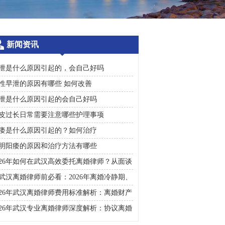
新闻资讯
泄是什么原因引起的，会自己好吗
性早泄的原因有哪些 如何改善
泄是什么原因引起的会自己好吗
皮过长日常需要注意哪些护理事项
痿是什么原因引起的？如何治疗
明阳痿的原因和治疗方法有哪些
026年如何在武汉高效委托离婚律师？从面谈
询到判决执行的完整避雷手册
武汉离婚律师前必看：2026年离婚冷静期、
礼返还及房产分割高频问题汇总
026年武汉离婚律师费用标准解析：离婚财产
割、债务处理及子女抚养指南
026年武汉专业离婚律师深度解析：协议离婚
诉讼离婚全流程指南及财产分割子女抚养关