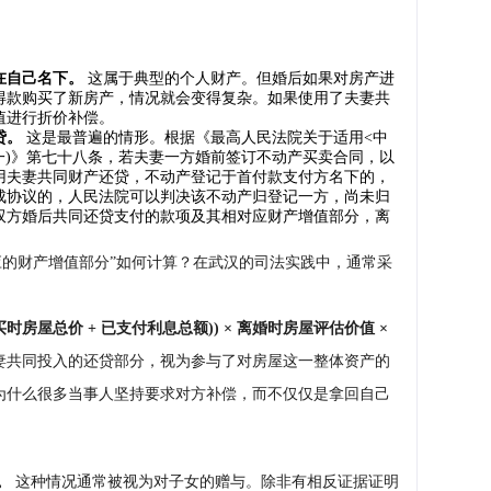
在自己名下。
这属于典型的个人财产。但婚后如果对房产进
得款购买了新房产，情况就会变得复杂。如果使用了夫妻共
值进行折价补偿。
贷。
这是最普遍的情形。根据《最高人民法院关于适用<中
一)》第七十八条，若夫妻一方婚前签订不动产买卖合同，以
用夫妻共同财产还贷，不动产登记于首付款支付方名下的，
成协议的，人民法院可以判决该不动产归登记一方，尚未归
双方婚后共同还贷支付的款项及其相对应财产增值部分，离
。
应的财产增值部分”如何计算？在武汉的司法实践中，通常采
买时房屋总价 + 已支付利息总额)) × 离婚时房屋评估价值 ×
妻共同投入的还贷部分，视为参与了对房屋这一整体资产的
为什么很多当事人坚持要求对方补偿，而不仅仅是拿回自己
。
这种情况通常被视为对子女的赠与。除非有相反证据证明