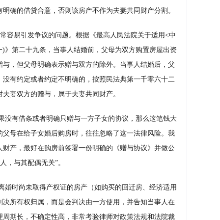
有明确的借贷合意，否则该房产不作为夫妻共同财产分割。
常容易引发争议的问题。根据《最高人民法院关于适用<中
一)》第二十九条，当事人结婚前，父母为双方购置房屋出资
赠与，但父母明确表示赠与双方的除外。当事人结婚后，父
；没有约定或者约定不明确的，按照民法典第一千零六十二
对夫妻双方的赠与，属于夫妻共同财产。
果没有借条或者明确只赠与一方子女的协议，那么这笔钱大
的父母在给子女婚后购房时，往往忽略了这一法律风险。我
人财产，最好在购房前签署一份明确的《赠与协议》并做公
个人，与其配偶无关”。
离婚时尚未取得产权证的房产（如购买的回迁房、经济适用
判决所有权归属，而是会判决由一方使用，并告知当事人在
理周期长，不确定性高，非常考验律师对政策法规和法院裁