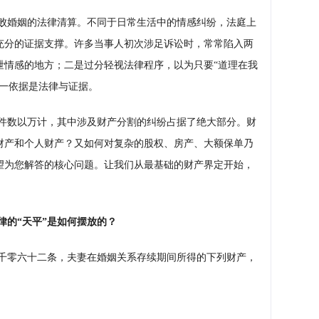
键
败婚姻的法律清算。不同于日常生活中的情感纠纷，法庭上
充分的证据支撑。许多当事人初次涉足诉讼时，常常陷入两
泄情感的地方；二是过分轻视法律程序，以为只要“道理在我
唯一依据是法律与证据。
件数以万计，其中涉及财产分割的纠纷占据了绝大部分。财
财产和个人财产？又如何对复杂的股权、房产、大额保单乃
望为您解答的核心问题。让我们从最基础的财产界定开始，
律的“天平”是如何摆放的？
千零六十二条，夫妻在婚姻关系存续期间所得的下列财产，