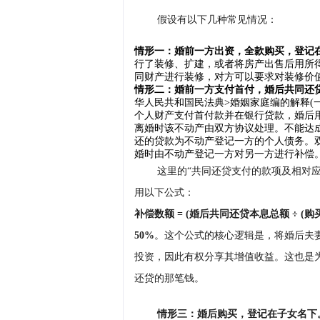
假设有以下几种常见情况：
情形一：婚前一方出资，全款购买，登记
行了装修、扩建，或者将房产出售后用所
同财产进行装修，对方可以要求对装修价
情形二：婚前一方支付首付，婚后共同还
华人民共和国民法典>婚姻家庭编的解释(
个人财产支付首付款并在银行贷款，婚后
离婚时该不动产由双方协议处理。不能达
还的贷款为不动产登记一方的个人债务。
婚时由不动产登记一方对另一方进行补偿
这里的“共同还贷支付的款项及相对
用以下公式：
补偿数额 = (婚后共同还贷本息总额 ÷ (购
50%
。这个公式的核心逻辑是，将婚后夫
投资，因此有权分享其增值收益。这也是
还贷的那笔钱。
情形三：婚后购买，登记在子女名下