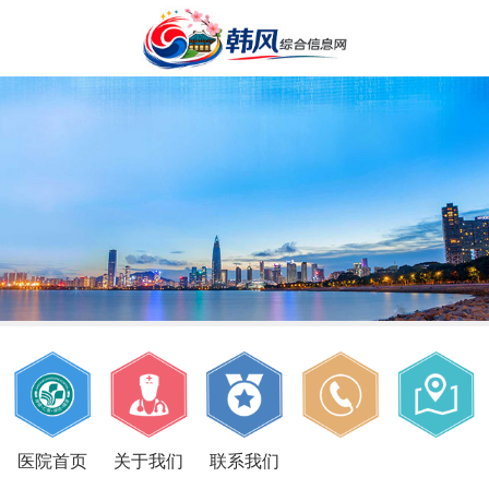
医院首页
关于我们
联系我们