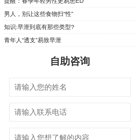
提醒：春季年轻男性更易患ED
男人，别让这些食物扫“性”
知识:早泄到底有那些类型?
青年人“透支”易致早泄
自助咨询