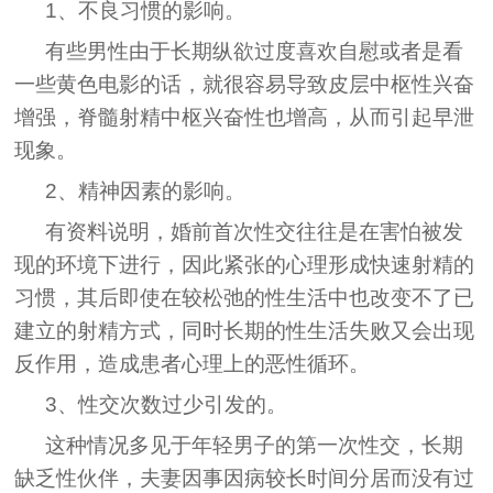
1、不良习惯的影响。
有些男性由于长期纵欲过度喜欢自慰或者是看
一些黄色电影的话，就很容易导致皮层中枢性兴奋
增强，脊髓射精中枢兴奋性也增高，从而引起早泄
现象。
2、精神因素的影响。
有资料说明，婚前首次性交往往是在害怕被发
现的环境下进行，因此紧张的心理形成快速射精的
习惯，其后即使在较松弛的性生活中也改变不了已
建立的射精方式，同时长期的性生活失败又会出现
反作用，造成患者心理上的恶性循环。
3、性交次数过少引发的。
这种情况多见于年轻男子的第一次性交，长期
缺乏性伙伴，夫妻因事因病较长时间分居而没有过