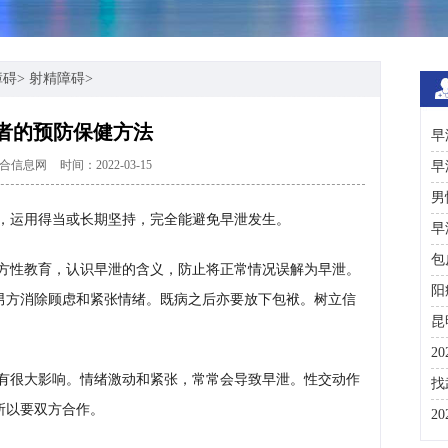
障碍
>
射精障碍
>
者的预防保健方法
早
合信息网
时间：2022-03-15
早
男
，运用得当或长期坚持，完全能避免早泄发生。
早
包
方性教育，认识早泄的含义，防止将正常情况误解为早泄。
阳
男方消除顾虑和紧张情绪。既病之后亦要放下包袱。树立信
昆
2
有很大影响。情绪激动和紧张，常常会导致早泄。性交动作
咨
找
所以要双方合作。
彩
2
分