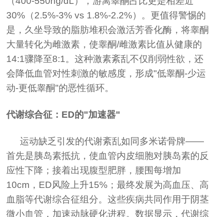
（400-550ng/dL），游离睾酮占比更是相差近
30%（2.5%-3% vs 1.8%-2.2%）。更值得警惕的
是，久坐导致的脂肪堆积会激活芳香化酶，将睾酮
大量转化为雌激素，使睾酮/雌激素比值从健康的
14:1骤降至8:1。这种激素紊乱不仅削弱性欲，还
会降低血管对性刺激的敏感度，形成"低睾酮-少运
动-更低睾酮"的恶性循环。
代谢综合征：ED的"加速器"
运动缺乏引发的代谢紊乱如同多米诺骨牌——
首先是胰岛素抵抗，使血管内皮细胞对胰岛素的反
应性下降；接着出现腹型肥胖，腰围每增加
10cm，ED风险上升15%；最终发展为高血压、高
血脂等代谢综合征组分。这些疾病共同作用于阴茎
微小血管，加速动脉硬化进程。数据显示，代谢综