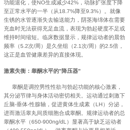
功能退化，使NO生成减少42%，动脉扩张度下降
至正常水平的一半（从18.7%降至9.3%）。就像
生锈的水管逐渐失去输送能力，阴茎海绵体在需要
充血时无法获得充足血流，表现为勃起硬度不足或
维持时间缩短。临床数据显示，规律运动者的晨勃
频率（5.2次/周）是久坐组（2.1次/周）的2.5倍，
这正是血管健康差异的直接体现。
激素失衡：睾酮水平的"降压器"
睾酮是调控男性性欲与勃起功能的核心激素，
其分泌节律与身体活动密切相关。运动通过刺激下
丘脑-垂体-性腺轴，促进黄体生成素（LH）分泌，
进而激活睾丸间质细胞合成睾酮。规律运动者的总
睾酮水平（650-900ng/dL）显著高于缺乏运动者