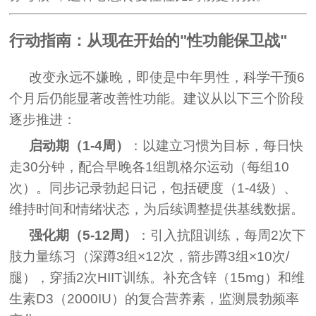
行动指南：从现在开始的"性功能保卫战"
改变永远不嫌晚，即使是中年男性，科学干预6
个月后仍能显著改善性功能。建议从以下三个阶段
逐步推进：
启动期（1-4周）
：以建立习惯为目标，每日快
走30分钟，配合早晚各1组凯格尔运动（每组10
次）。同步记录勃起日记，包括硬度（1-4级）、
维持时间和情绪状态，为后续调整提供基线数据。
强化期（5-12周）
：引入抗阻训练，每周2次下
肢力量练习（深蹲3组×12次，箭步蹲3组×10次/
腿），穿插2次HIIT训练。补充含锌（15mg）和维
生素D3（2000IU）的复合营养素，监测晨勃频率