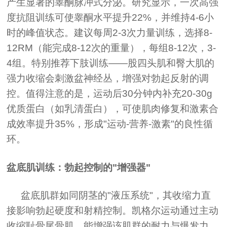
产生显著的睾酮脉冲式分泌。研究显示，一次高强
度抗阻训练可使睾酮水平提升22%，并维持4-6小
时的峰值状态。建议每周2-3次力量训练，选择8-
12RM（能完成8-12次的重量），每组8-12次，3-
4组。特别推荐下肢训练——股四头肌和臀大肌的
强力收缩会刺激盆神经丛，增强对勃起反射的调
控。值得注意的是，运动后30分钟内补充20-30g
优质蛋白（如乳清蛋白），可使肌肉修复和激素合
成效率提升35%，形成"运动-营养-激素"的良性循
环。
盆底肌训练：勃起控制的"增强器"
盆底肌群如同阴茎的"液压系统"，其收缩力直
接影响勃起硬度和射精控制。凯格尔运动通过主动
收缩耻骨尾骨肌，能增强该肌群的耐力与爆发力。