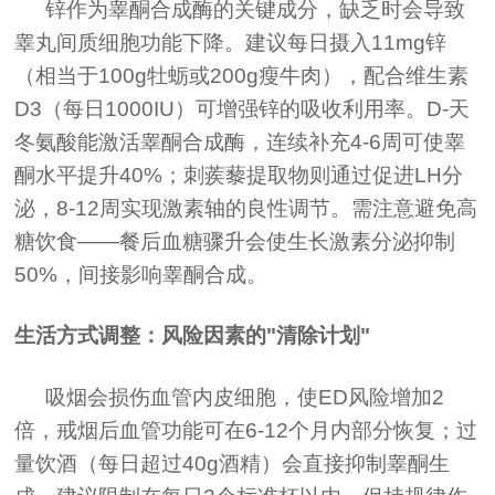
锌作为睾酮合成酶的关键成分，缺乏时会导致
睾丸间质细胞功能下降。建议每日摄入11mg锌
（相当于100g牡蛎或200g瘦牛肉），配合维生素
D3（每日1000IU）可增强锌的吸收利用率。D-天
冬氨酸能激活睾酮合成酶，连续补充4-6周可使睾
酮水平提升40%；刺蒺藜提取物则通过促进LH分
泌，8-12周实现激素轴的良性调节。需注意避免高
糖饮食——餐后血糖骤升会使生长激素分泌抑制
50%，间接影响睾酮合成。
生活方式调整：风险因素的"清除计划"
吸烟会损伤血管内皮细胞，使ED风险增加2
倍，戒烟后血管功能可在6-12个月内部分恢复；过
量饮酒（每日超过40g酒精）会直接抑制睾酮生