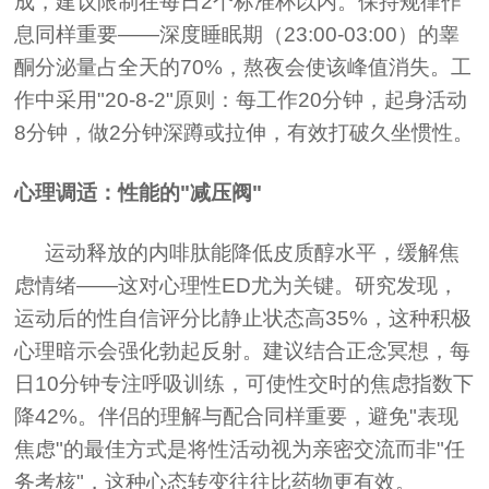
成，建议限制在每日2个标准杯以内。保持规律作
息同样重要——深度睡眠期（23:00-03:00）的睾
酮分泌量占全天的70%，熬夜会使该峰值消失。工
作中采用"20-8-2"原则：每工作20分钟，起身活动
8分钟，做2分钟深蹲或拉伸，有效打破久坐惯性。
心理调适：性能的"减压阀"
运动释放的内啡肽能降低皮质醇水平，缓解焦
虑情绪——这对心理性ED尤为关键。研究发现，
运动后的性自信评分比静止状态高35%，这种积极
心理暗示会强化勃起反射。建议结合正念冥想，每
日10分钟专注呼吸训练，可使性交时的焦虑指数下
降42%。伴侣的理解与配合同样重要，避免"表现
焦虑"的最佳方式是将性活动视为亲密交流而非"任
务考核"，这种心态转变往往比药物更有效。