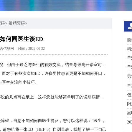
障碍
>
射精障碍
>
如何同医生谈ED
慢
合信息网
时间：2022-06-22
日
精
术
早
院，但由于缺乏与医生的有效交流，结果导致离开诊室时，
早
。而对于有些疾病如ED，许多男性患者更是不知如何开口，
男
与医生交流的小技巧。
早
包
要说的几点写在纸上，这样您就能够简单明了的说明病情，
阳
昆
能障碍，当您不知如何向医生提及，您可以这样说：“医生，
2
，请您给我一张ED（IIEF-5）自测量表，我想了解一下自己
咨