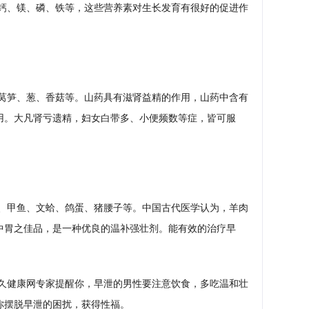
质钙、镁、磷、铁等，这些营养素对生长发育有很好的促进作
莴笋、葱、香菇等。山药具有滋肾益精的作用，山药中含有
用。大凡肾亏遗精，妇女白带多、小便频数等症，皆可服
、甲鱼、文蛤、鸽蛋、猪腰子等。中国古代医学认为，羊肉
中胃之佳品，是一种优良的温补强壮剂。能有效的治疗早
久健康网专家提醒你，早泄的男性要注意饮食，多吃温和壮
你摆脱早泄的困扰，获得性福。