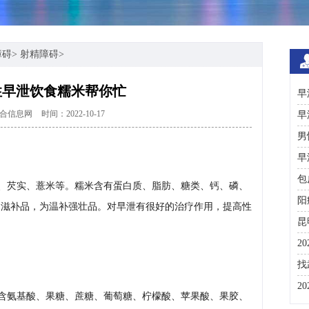
障碍
>
射精障碍
>
性早泄饮食糯米帮你忙
早
合信息网
时间：2022-10-17
早
男
早
包
、芡实、薏米等。糯米含有蛋白质、脂肪、糖类、钙、磷、
阳
的滋补品，为温补强壮品。对早泄有很好的治疗作用，提高性
昆
2
咨
找
彩
2
含氨基酸、果糖、蔗糖、葡萄糖、柠檬酸、苹果酸、果胶、
分