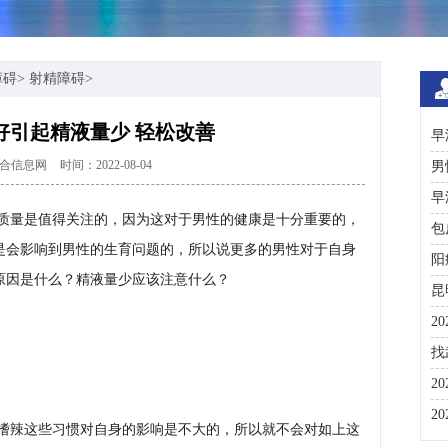
障碍
>
射精障碍
>
好引起精液量少 轻松改善
早
合信息网
时间：2022-08-04
男
早
质量是值得关注的，因为这对于男性的健康是十分重要的，
包
是会影响到男性的生育问题的，所以说更多的男性对于自身
阳
原因是什么？精液量少应该注意什么？
昆
2
咨
找
彩
2
分
2
嗜辣这些习惯对自身的影响是不大的，所以就不会对如上这
与