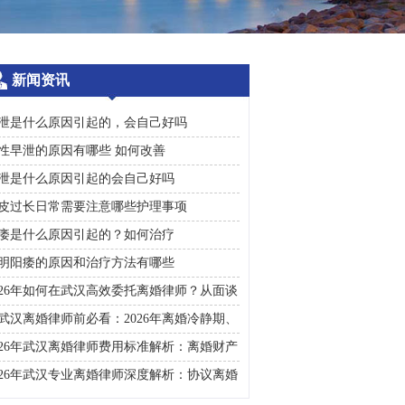
新闻资讯
泄是什么原因引起的，会自己好吗
性早泄的原因有哪些 如何改善
泄是什么原因引起的会自己好吗
皮过长日常需要注意哪些护理事项
痿是什么原因引起的？如何治疗
明阳痿的原因和治疗方法有哪些
026年如何在武汉高效委托离婚律师？从面谈
询到判决执行的完整避雷手册
武汉离婚律师前必看：2026年离婚冷静期、
礼返还及房产分割高频问题汇总
026年武汉离婚律师费用标准解析：离婚财产
割、债务处理及子女抚养指南
026年武汉专业离婚律师深度解析：协议离婚
诉讼离婚全流程指南及财产分割子女抚养关