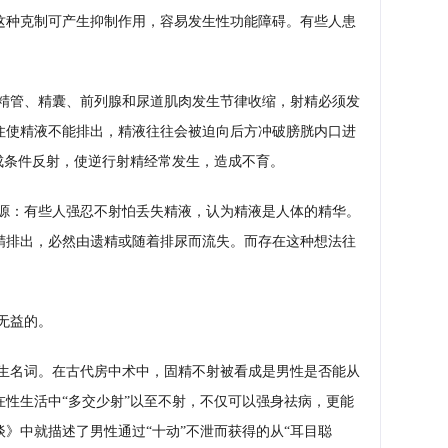
这种克制可产生抑制作用，容易发生性功能障碍。有些人患
精管、精囊、前列腺和尿道肌肉发生节律收缩，射精必须发
住使精液不能排出，精液往往会被迫向后方冲破膀胱内口进
成条件反射，使逆行射精经常发生，造成不育。
源：有些人强忍不射怕丢失精液，认为精液是人体的精华。
精排出，必然由遗精或随着排尿而流失。而存在这种想法往
无益的。
生名词。在古代房中术中，固精不射被看成是男性是否能从
性生活中“多交少射”以至不射，不仅可以强身祛病，更能
》中就描述了男性通过“十动”不泄而获得的从“耳目聪