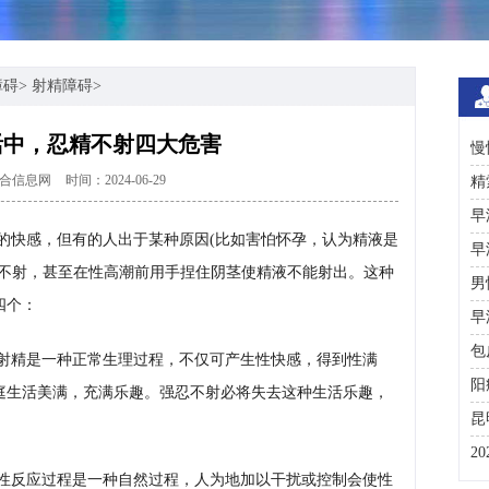
障碍
>
射精障碍
>
活中，忍精不射四大危害
慢
合信息网
时间：2024-06-29
日
精
术
早
的快感，但有的人出于某种原因(比如害怕怀孕，认为精液是
早
忍不射，甚至在性高潮前用手捏住阴茎使精液不能射出。这种
男
四个：
早
包
射精是一种正常生理过程，不仅可产生性快感，得到性满
阳
庭生活美满，充满乐趣。强忍不射必将失去这种生活乐趣，
昆
2
性反应过程是一种自然过程，人为地加以干扰或控制会使性
咨