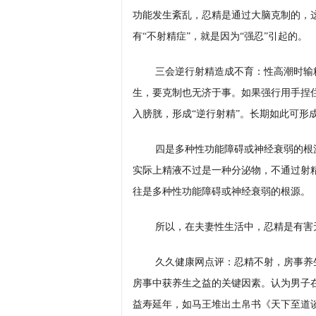
功能发生紊乱，忍精是通过大脑克制的，
有“不射精症”，就是因为“强忍”引起的。
三会逆行射精造成不育：性高潮时输
生，要克制也无济于事。如果强行用手捏
入膀胱，形成“逆行射精”。长期如此可形
四是多种性功能障碍或神经衰弱的根
实际上精液不过是一种分泌物，不通过射
往是多种性功能障碍或神经衰弱的根源。
所以，在夫妻性生活中，忍精是有害
久久健康网点评：忍精不射，房事养
房事中获养生之益的关键因素。认为男子在
益寿延年，如马王堆出土帛书《天下至道谈