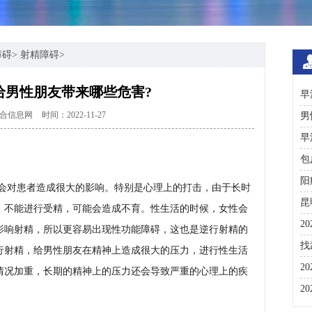
障碍
>
射精障碍
>
给男性朋友带来哪些危害?
早
合信息网
时间：2022-11-27
男
早
包
阳
会对患者造成很大的影响。特别是心理上的打击，由于长时
昆
，不能进行受精，可能会造成不育。性生活的时候，女性会
2
影响射精，所以更容易出现性功能障碍，这也是逆行射精的
咨
找
行射精，给男性朋友在精神上造成很大的压力，进行性生活
彩
2
情况加重，长期的精神上的压力还会导致严重的心理上的疾
分
2
与