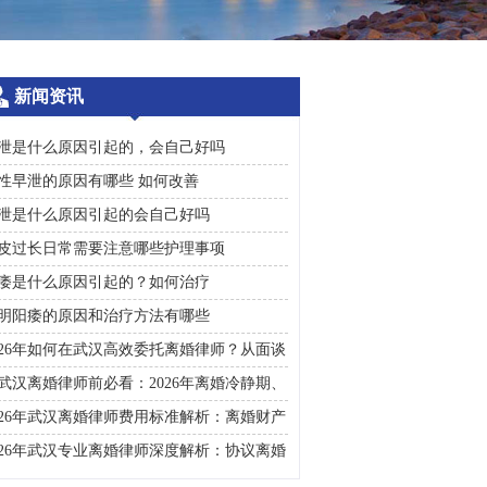
新闻资讯
泄是什么原因引起的，会自己好吗
性早泄的原因有哪些 如何改善
泄是什么原因引起的会自己好吗
皮过长日常需要注意哪些护理事项
痿是什么原因引起的？如何治疗
明阳痿的原因和治疗方法有哪些
026年如何在武汉高效委托离婚律师？从面谈
询到判决执行的完整避雷手册
武汉离婚律师前必看：2026年离婚冷静期、
礼返还及房产分割高频问题汇总
026年武汉离婚律师费用标准解析：离婚财产
割、债务处理及子女抚养指南
026年武汉专业离婚律师深度解析：协议离婚
诉讼离婚全流程指南及财产分割子女抚养关