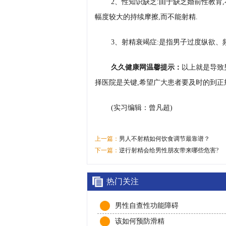
2、性知识缺乏:由于缺乏婚前性教育
幅度较大的持续摩擦,而不能射精.
3、射精衰竭症:是指男子过度纵欲、
久久健康网温馨提示：
以上就是导致
择医院是关键,希望广大患者要及时的到正
(实习编辑：曾凡超)
上一篇：
男人不射精如何饮食调节最靠谱？
下一篇：
逆行射精会给男性朋友带来哪些危害?
热门关注
男性自查性功能障碍
该如何预防滑精