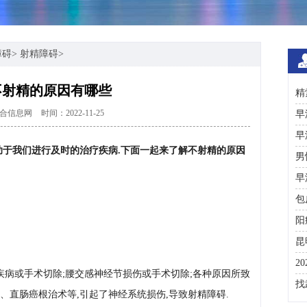
障碍
>
射精障碍
>
不射精的原因有哪些
精
合信息网
时间：2022-11-25
术
早
早
助于我们进行及时的治疗疾病.下面一起来了解不射精的原因
男
早
包
阳
昆
2
疾病或手术切除;腰交感神经节损伤或手术切除;各种原因所致
咨
找
、直肠癌根治术等,引起了神经系统损伤,导致射精障碍.
彩