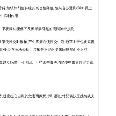
障碍,如镇静剂使神经的兴奋性降低,性兴奋亦受到抑制,肾上
生抑制作用.
、甲状腺功能低下及糖尿病引起的周围神经损伤.
狭窄使性交时嵌顿,产生疼痛而使性交中断.包茎由于包皮遮盖
.此外,阴茎龟头炎症、过敏等不能耐受来回摩擦而不射精.
中毒以及吗啡、可卡因、可待因中毒等均能使中毒者性能力低
绪,过度担心自慰的危害而致忧虑和紧张;对配偶缺乏感情或夫