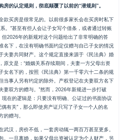
购房的认定规则，彻底颠覆了以前的“潜规则”。
全款买房是很常见的。以前很多家长会在买房时私下
关系。”甚至有些人会让子女写个借条，或者通过转账
。但2026年的新规对这个问题给出了非常明确的答
谁名下，在没有明确书面约定仅赠与自己子女的情况
于夫妻共同财产。这个规定直接来源于《民法典》婚
，原文是：“婚姻关系存续期间，夫妻一方父母出资
子女名下的，按照《民法典》第一千零六十二条的规
但当事人另有约定的除外。产权登记在夫妻双方名下
妻双方的赠与。”然而，2026年新规进一步打破
例。现在的逻辑是：只要没有明确、公证过的书面协议
配偶有关”，那么即使房产证只写了子女一个人的名
方的赠与。
在武汉，房价不低，一套房动辄一两百万甚至更多。
包。一旦离婚，如果父母出资被认定为个人财产，另