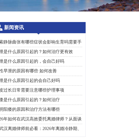
新闻资讯
索静脉曲张有哪些症状会影响生育吗需要手
治疗吗
泄是什么原因引起的？如何治疗更有效
泄是什么原因引起的，会自己好吗
性早泄的原因有哪些 如何改善
泄是什么原因引起的会自己好吗
皮过长日常需要注意哪些护理事项
痿是什么原因引起的？如何治疗
明阳痿的原因和治疗方法有哪些
026年如何在武汉高效委托离婚律师？从面谈
询到判决执行的完整避雷手册
武汉离婚律师前必看：2026年离婚冷静期、
礼返还及房产分割高频问题汇总