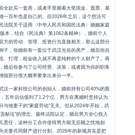
前全款买一套房，或者手里握着大笔现金、股票、基
婚一百年也是自己的。但2026年之后，这个想法可
民法院关于适用〈中华人民共和国民法典〉婚姻家庭
行版本，结合《民法典》第1062条精神），婚前个人
双方的劳动、管理、投资行为直接相关，那么这部分
例子，你婚前有一套位于武汉光谷的房产，婚后你自
租、打理，租金收入就不再是纯粹的个人财产了。再
，婚后你参与了公司经营、决策，或者因为你的职务
增值部分很大概率要拿出来分一半。
武汉一家科技公司的创始人，婚前持有公司40%的股
猛，五年后估值到了1.2个亿，男方在离婚时坚持认为
分与他妻子的“家庭劳动”无关。但从2024年开始，武
本贡献论”的理念。最终法院认定，婚后男方全心投入
儿责任，这种分工合作使得男方能无后顾之忧地创
为夫妻共同财产进行分割。2026年的新规其实是把