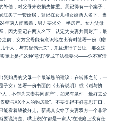
的补偿，对父母来说损失惨重。我记得有一个案子，
武昌滨江买了一套婚房，登记在女儿和女婿两人名下。当
024年两人闹离婚，男方要求分一半房产。女方父母
释，因为登记在两人名下，认定为夫妻共同财产，最
出台之前，女方父母能有意识地在出资时签署一份《赠
女儿个人，与其配偶无关”，并且进行了公证，那么这
规实际上是把这种“意识”变成了法律要求——你不写清
出资购房的父母一个最诚恳的建议：在转账之前，一
是子女）签署一份书面的《出资说明》或《赠与协
个人，不作为夫妻共同财产”，如果有条件，最好去公
仅赠与XX个人的购房款”。不要觉得不好意思开口，
只能看着钱被分走。新规其实给了夫妻双方一个非常
就要说清楚。嘴上说的“都是一家人”在法庭上没有任