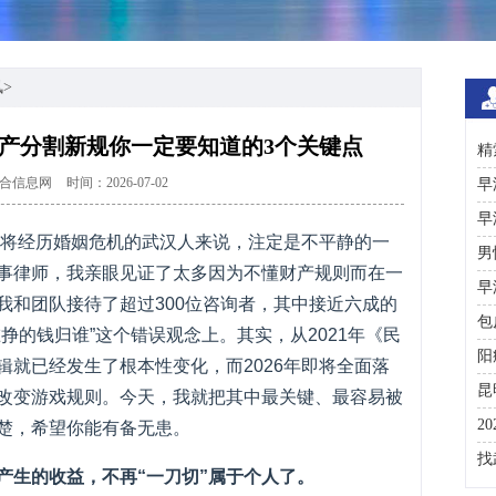
讯
>
财产分割新规你一定要知道的3个关键点
精
合信息网
时间：2026-07-02
术
早
早
或即将经历婚姻危机的武汉人来说，注定是不平静的一
男
事律师，我亲眼见证了太多因为不懂财产规则而在一
早
我和团队接待了超过300位咨询者，其中接近六成的
包
挣的钱归谁”这个错误观念上。其实，从2021年《民
阳
辑就已经发生了根本性变化，而2026年即将全面落
昆
改变游戏规则。今天，我就把其中最关键、最容易被
2
楚，希望你能有备无患。
咨
找
产生的收益，不再“一刀切”属于个人了。
彩