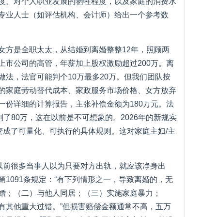
度、对个人职业发展的牺牲程度，以及家庭的消费水
专业人士（如评估机构、会计师）给出一个参考数
女方是全职太太，从结婚到离婚整整12年，照顾两
上市公司的高管，年薪加上股权激励超过200万。离
做法，法官可能判个10万最多20万。但我们团队按
的家庭劳动替代成本、家政服务市场价格、女方放弃
一份详细的计算报告，主张补偿金额为180万元。法
判了80万，这在以前是不可想象的。2026年的新规实
变成了可量化、可执行的具体规则。这对家庭主妇/主
，以前很多当事人以为只要对方出轨，就应该净身出
1091条规定：“有下列情形之一，导致离婚的，无
婚；（二）与他人同居；（三）实施家庭暴力；
有其他重大过错。”但损害赔偿金额通常不高，五万